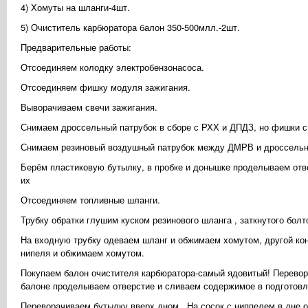
4) Хомуты на шланги-4шт.
5) Очиститель карбюратора балон 350-500млл.-2шт.
Предварительные работы:
Отсоединяем колодку электробензонасоса.
Отсоединяем фишку модуля зажигания.
Выворачиваем свечи зажигания.
Снимаем дроссельный патрубок в сборе с РХХ и ДПДЗ, но фишки 
Снимаем резиновый воздушный патрубок между ДМРВ и дроссельн
Берём пластиковую бутылку, в пробке и донышке проделываем отве
их
Отсоединяем топливные шланги.
Трубку обратки глушим куском резинового шланга , заткнутого бо
На входную трубку одеваем шланг и обжимаем хомутом, другой коне
нипеля и обжимаем хомутом.
Покупаем балон очистителя карбюратора-самый ядовитый! Перевор
балоне проделываем отверстие и сливаем содержимое в подготовл
Переворачиваем бутылку вверх дном . На сосок с ниппелем в дне 