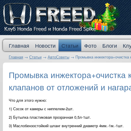
Главная
Новости
Статьи
Фото
Блоги
Кл
Главная
→
Статьи
→
АвтоСоветы
→
Промывка инжектора+очистка к
Промывка инжектора+очистка к
клапанов от отложений и нагар
Что для этого нужно:
1) Сосок от камеры с ниппелем-2шт.
2) Бутылка пластиковая прозрачная 0,5л-1шт.
3) Маслобензостойкий шланг внутренний диаметр 4мм.-1м.-1шт.