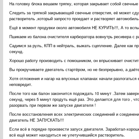
На головку блока вешаем тряпку, которая закрывает собой свечные
Следить за тряпкой закрывающей свечные отверстия, её может сдут
растворитель ,который запросто проедает и растворяет автомобиль
Ещё в момент продувки около автомобиля НЕ КУРИТЬ!!!, А то вспых
Пшикаем из балона очистителя карбюратора вовнутрь ресивера с ра
Садимся за руль, КПП в нейтраль, выжать сцепление. Далее как пр
секунд.
Хорошо работу производить с помошником, он впрыскивает очистит
Вы прокручиваете двегатель стартёром, но не безпрерывно, а даёте
Хотя отложения и нагар на впускных клапанах начали разлогаться
неповредит.
После того как балон закончится подождать 10 минут .Затем завер
секунд, через 5 минут продуть ещё раз. Это делается для того , ч
разорвать при первом же запуске двигателя !
После восстановления всех электрических соединений и соединени
двигатель НЕ ЗАПУСКАТЬ!!!
Если всё в порядке произвести запуск двигателя. Заработал-хор
всё ещё может находиться не улетучившийся растворитель.