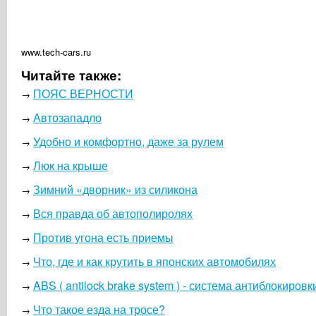
www.tech-cars.ru
Читайте также:
ПОЯС ВЕРНОСТИ
→
Автозападло
→
Удобно и комфортно, даже за рулем
→
Люк на крыше
→
Зимний «дворник» из силикона
→
Вся правда об автополиролях
→
Против угона есть приемы
→
Что, где и как крутить в японских автомобилях
→
ABS ( antilock brake system ) - система антиблокиров
→
Что такое езда на тросе?
→