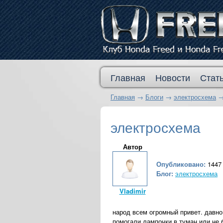
Главная
Новости
Стат
Главная
→
Блоги
→
электросхема
электросхема
Автор
Опубликовано:
1447 
Блог:
электросхема
Vladimir
народ всем огромный привет. давно
помогали лампочки в туман или не 