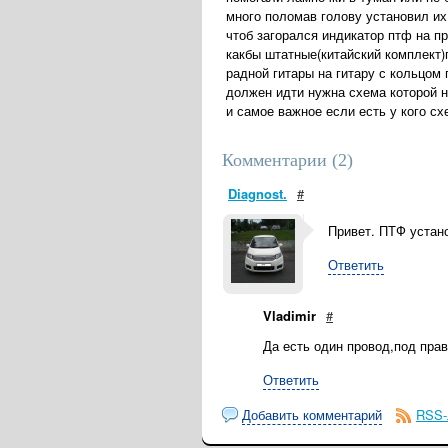
много поломав голову установил их
чтоб загорался индикатор птф на п
какбы штатные(китайский комплект)
радной гитары на гитару с кольцом 
должен идти нужна схема которой н
и самое важное если есть у кого с
Комментарии (
2
)
Diagnost.
#
Привет. ПТФ устан
Ответить
Vladimir
#
Да есть один провод,под пра
Ответить
Добавить комментарий
RSS-