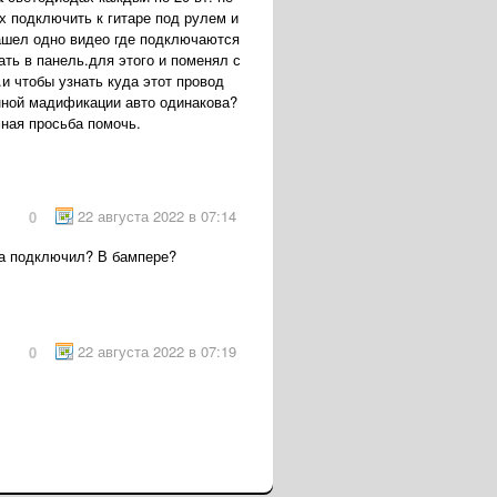
х подключить к гитаре под рулем и
нашел одно видео где подключаются
ать в панель.для этого и поменял с
.и чтобы узнать куда этот провод
анной мадификации авто одинакова?
мная просьба помочь.
22 августа 2022 в 07:14
0
да подключил? В бампере?
22 августа 2022 в 07:19
0