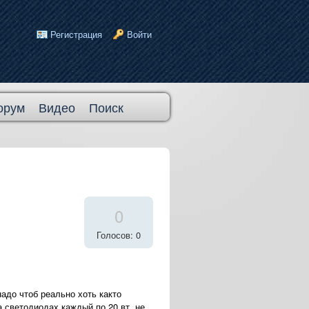
Регистрация
Войти
орум
Видео
Поиск
0
Голосов: 0
адо чтоб реально хоть както
 светодиодах каждый по 20 вт. не