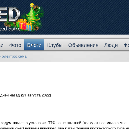
ьи
Фото
Блоги
Клубы
Объявления
Люди
Ф
→
электросхема
дней назад (21 августа 2022)
 задумывался о установки ПТФ но не штатной (толку от нее мало,а мне н
большой снег).вобщем приобрел два китай фоноря прожекторного типа на