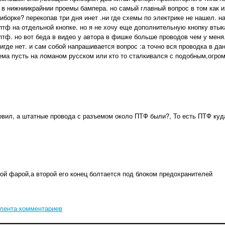
 в нижниикрайнии проемы бампера. но самый главный вопрос в том как и
риборке? перекопав три дня инет .ни где схемы по электрике не нашел. 
птф на отдельной кнопке. но я не хочу еще дополнительную кнопку втык
птф. но вот беда в видео у автора в фишке больше проводов чем у меня
игде нет. и сам собой напрашивается вопрос :а точно вся проводка в д
хема пусть на ломаном русском или кто то сталкивался с подобным,огро
овил, а штатные провода с разъемом около ПТФ были?, То есть ПТФ ку
вой фарой,а второй его конец болтается под блоком предохранителей
лента комментариев