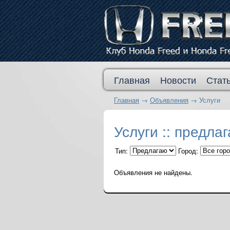
Главная
Новости
Стат
Главная
→
Объявления
→
Услуги
Услуги :: предла
Тип:
Город:
Объявления не найдены.