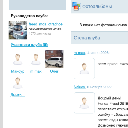
Фотоальбомы
Руководство клуба:
freed_mos_otradnoe
В клубе нет фотоальбомов
Администратор клуба
1573 дня назад
Стена клуба
Участники клуба (5):
m max
, 4 июня 2026:
всем приве, сжеч
Мансур
m max
Олег
Nakiev
, 6 ноября 2022:
Дмитр...
Добрый день!
Honda Freed 2019
перестают открыв
ошибку - сбрасыв
время езды (окол
Возможно глючит