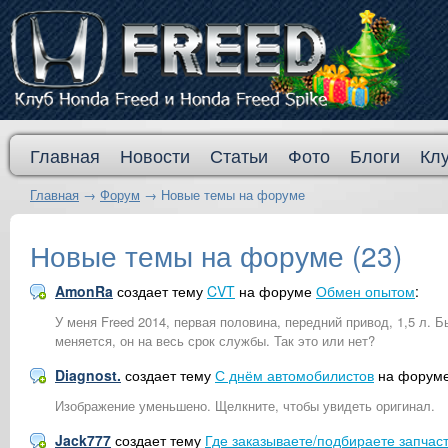
Главная
Новости
Статьи
Фото
Блоги
Кл
Главная
→
Форум
→
Новые темы на форуме
Новые темы на форуме (23)
AmonRa
создает тему
CVT
на форуме
Обмен опытом
:
У меня Freed 2014, первая половина, передний привод, 1,5 л. 
меняется, он на весь срок службы. Так это или нет?
Diagnost.
создает тему
С днём автомобилистов
на форум
Изображение уменьшено. Щелкните, чтобы увидеть оригинал.
Jack777
создает тему
Где заказываете/подбираете запчас