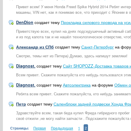
Привет всем! У меня Honda Freed Spike Hybrid 2014 Ребят инт
машины, VIN нет, как я понимаю все, что приходит с Японии в 
DenDion
создает тему
Прокладка силового провода на уси
Приветствую всех, купил на днях подседушечный активный саб
и из под капота так и не нашёл технологическое отверстие, что
Александр из СПб
создает тему
Санкт-Петербург
на фор
Смотрю, темы нет из Питера) Думаю, здесь напишут земляки!
Diagnost.
создает тему
Сайт SHOPOZZ-Доставка товаров и
Всем привет. Скажите пожалуйста кто нибудь пользовался эти
Diagnost.
создает тему
Автоэлектрика
на форуме
Обмен 
Ребята всем привет. Скажите пожалуйста, кто нибудь занимает
Петр
создает тему
Саленблоки задней подвески Хонда Фр
Здравствуйте всем, такая беда купил Фрида гибридного пробег
своё отжили ,не могу найти запчасти . Подскажите пожалуйста
Страницы:
Первая
Предыдущая
1
2