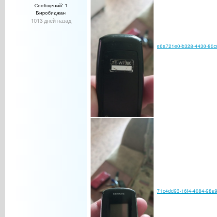
Сообщений: 1
Биробиджан
1013 дней назад
e6a721e0-b328-4430-80c
71c4dd93-16f4-4084-98a