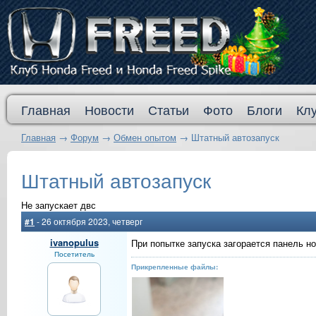
Главная
Новости
Статьи
Фото
Блоги
Кл
Главная
→
Форум
→
Обмен опытом
→
Штатный автозапуск
Штатный автозапуск
Не запускает двс
#1
- 26 октября 2023, четверг
ivanopulus
При попытке запуска загорается панель но
Посетитель
Прикрепленные файлы: