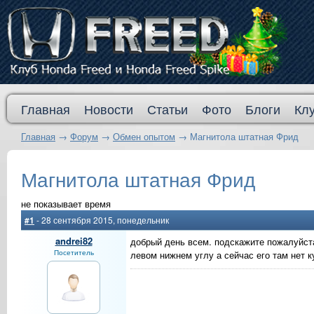
Главная
Новости
Статьи
Фото
Блоги
Кл
Главная
→
Форум
→
Обмен опытом
→
Магнитола штатная Фрид
Магнитола штатная Фрид
не показывает время
#1
- 28 сентября 2015, понедельник
andrei82
добрый день всем. подскажите пожалуйста
Посетитель
левом нижнем углу а сейчас его там нет 