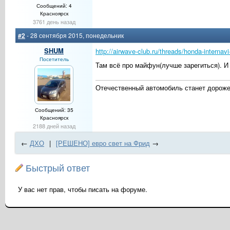
Сообщений: 4
Красноярск
3761 день назад
#2
- 28 сентября 2015, понедельник
SHUM
http://airwave-club.ru/threads/honda-internav
Посетитель
Там всё про майфун(лучше зарегиться). И
Отечественный автомобиль станет дороже
Сообщений: 35
Красноярск
2188 дней назад
←
ДХО
|
[РЕШЕНО] евро свет на Фрид
→
Быстрый ответ
У вас нет прав, чтобы писать на форуме.