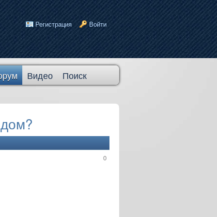
Регистрация
Войти
орум
Видео
Поиск
ядом?
0