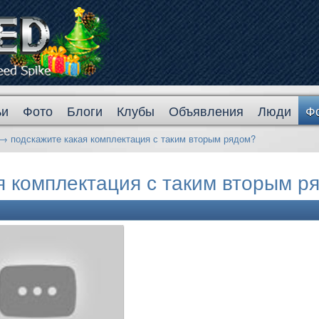
ьи
Фото
Блоги
Клубы
Объявления
Люди
Ф
→
подскажите какая комплектация с таким вторым рядом?
я комплектация с таким вторым р