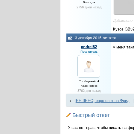
Вологда
2756 дней назад
Добавлено
Кузов GB3
#2
- 3 декабря 2015, четверг
andrei82
у меня така
Посетитель
Сообщений: 4
Красноярск
3762 дня назад
←
[РЕШЕНО] евро свет на Фрид
|
Быстрый ответ
У вас нет прав, чтобы писать на фо