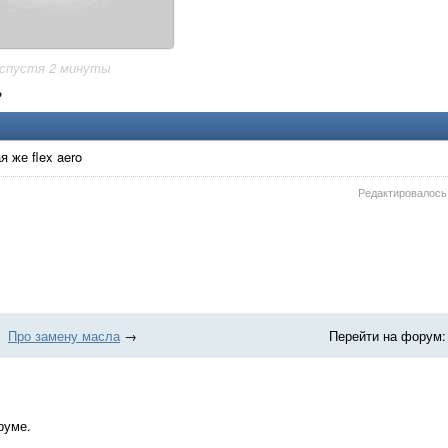
 спустя 2 минуты
?
я же flex aero
Редактировалось:
Про замену масла
→
Перейти на форум:
руме.