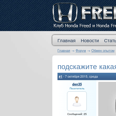
Главная
Новости
Стат
Главная
→
Форум
→
Обмен опытом
подскажите кака
#1
- 7 октября 2015, среда
den35
Посетитель
Сообщений: 25