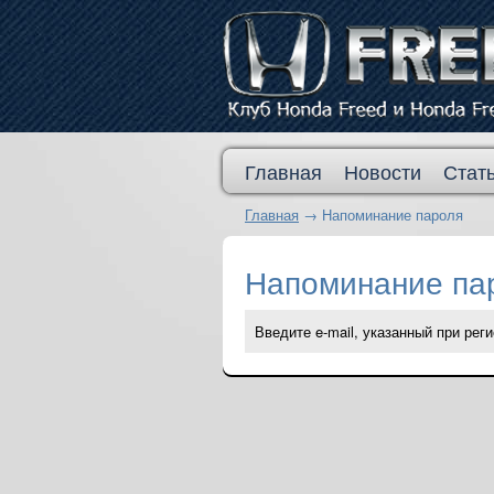
Главная
Новости
Стат
Главная
→
Напоминание пароля
Напоминание па
Введите e-mail, указанный при реги