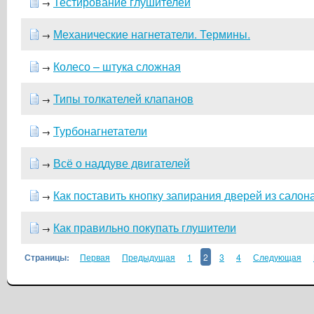
Тестирование глушителей
→
Механические нагнетатели. Термины.
→
Колесо – штука сложная
→
Типы толкателей клапанов
→
Турбонагнетатели
→
Всё о наддуве двигателей
→
Как поставить кнопку запирания дверей из салон
→
Как правильно покупать глушители
→
Страницы:
Первая
Предыдущая
1
2
3
4
Следующая