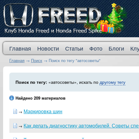
Главная
Новости
Статьи
Фото
Блоги
Кл
Главная
→
Поиск
→
Поиск по тегу "автосоветы"
Поиск по тегу:
«автосоветы», искать по
другому тегу
Найдено 209 материалов
Маркировка шин
→
Как делать диагностику автомобилей. Советы спе
→