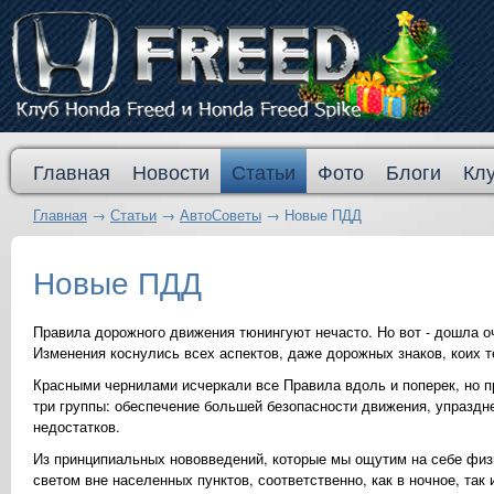
Главная
Новости
Статьи
Фото
Блоги
Кл
Главная
→
Статьи
→
АвтоСоветы
→
Новые ПДД
Новые ПДД
Правила дорожного движения тюнингуют нечасто. Но вот - дошла оче
Изменения коснулись всех аспектов, даже дорожных знаков, коих т
Красными чернилами исчеркали все Правила вдоль и поперек, но 
три группы: обеспечение большей безопасности движения, упраздн
недостатков.
Из принципиальных нововведений, которые мы ощутим на себе физ
светом вне населенных пунктов, соответственно, как в ночное, так