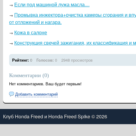
Если под машиной лужа масла....
→
Промывка инжектора+очистка камеры сгорания и вп
→
от отложений и нагара.
Кожа в салоне
→
Конструкция свечей зажигания, их классификация и 
→
Рейтинг:
0
Голосов:
0
2948 просмотров
Комментарии (
0
)
Нет комментариев. Ваш будет первым!
Добавить комментарий
Клуб Honda Freed и Honda Freed Spike
© 2026