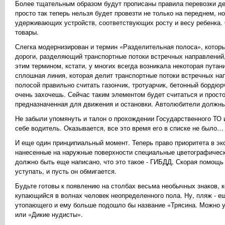
Более тщательным образом будут прописаны правила перевозки дет
просто так теперь нельзя будет провезти не только на переднем, 
удерживающих устройств, соответствующих росту и весу ребенка.
товары.
Слегка модернизирован и термин «Разделительная полоса», которы
дороги, разделяющий транспортные потоки встречных направлений,
этим термином, кстати, у многих всегда возникала некоторая путан
сплошная линия, которая делит транспортные потоки встречных нап
полосой правильно считать газончик, тротуарчик, бетонный бордюрч
очень захочешь. Сейчас таким элементом будет считаться и просто
предназначенная для движения и остановки. Автолюбители должны п
Не забыли упомянуть и талон о прохождении Государственного ТО 
себе водитель. Оказывается, все это время его в списке не было…
И еще один принципиальный момент. Теперь право приоритета в экс
нанесенные на наружные поверхности специальные цветографически
должно быть еще написано, что это такое - ГИБДД, Скорая помощь и
уступать, и пусть он обмигается.
Будьте готовы к появлению на столбах весьма необычных знаков, 
купающийся в волнах человек неопределенного пола. Ну, пляж - ещ
утопающего и ему больше подошло бы название «Трясина. Можно ут
или «Дикие нудисты».