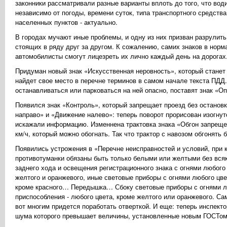
законники рассматривали разные варианты вплоть до того, что во
независимо от погоды, времени суток, типа транспортного средства 
населенных пунктов - актуально.
В городах мучают иные проблемы, и одну из них призван разрулить
стоящих в ряду друг за другом. К сожалению, самих знаков в норм
автомобилисты смогут лицезреть их лично каждый день на дорогах
Придуман новый знак «Искусственная неровность», который станет
найдет свое место в перечне терминов в самом начале текста ПДД. 
останавливаться или парковаться на ней опасно, поставят знак «О
Появился знак «Контроль», который запрещает проезд без останов
направо» и «Движение налево»: теперь поворот прорисован изогнут
искажали информацию. Изменнена трактовка знака «Обгон запрещен
км/ч, который можно обогнать. Так что трактор с навозом обгонять
Появились устрожения в «Перечне неисправностей и условий, при 
противотуманки обязаны быть только белыми или желтыми без всяк
заднего хода и освещения регистрационного знака с огнями любого 
желтого и оранжевого, иные световые приборы с огнями любого цве
кроме красного… Передышка… Сбоку световые приборы с огнями лю
приспособления - любого цвета, кроме желтого или оранжевого. Сам
вот многим придется поработать отверткой. И еще: теперь инспект
шума которого превышает величины, установленные новым ГОСТом