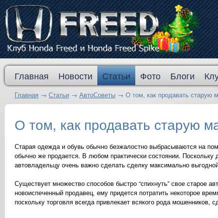
Главная
Новости
Статьи
Фото
Блоги
Кл
Главная
→
Статьи
→
АвтоСоветы
→
О том, как продавать старую 
О том, как продавать старую 
Старая одежда и обувь обычно безжалостно выбрасываются на помо
обычно же продается. В любом практически состоянии. Поскольку д
автовладельцу очень важно сделать сделку максимально выгодной
Существует множество способов быстро “спихнуть” свое старое авто
новоиспеченный продавец, ему придется потратить некоторое время
поскольку торговля всегда привлекает всякого рода мошенников, с