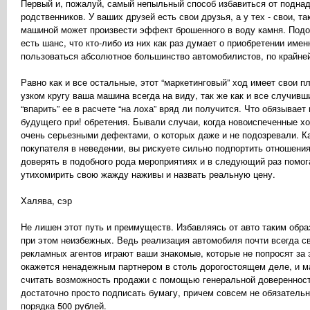
Первый и, пожалуй, самый непыльный способ избавиться от поднадо
родственников. У ваших друзей есть свои друзья, а у тех - свои, 
машиной может произвести эффект брошенного в воду камня. Подоб
есть шанс, что кто-либо из них как раз думает о приобретении име
пользоваться абсолютное большинство автомобилистов, по крайней
Равно как и все остальные, этот “маркетинговый” ход имеет свои 
узком кругу ваша машина всегда на виду, так же как и все случивш
“впарить” ее в расчете “на лоха” вряд ли получится. Что обязывает
будущего при! обретения. Бывали случаи, когда новоиспеченные хо
очень серьезными дефектами, о которых даже и не подозревали. Ка
покупателя в неведении, вы рискуете сильно подпортить отношения
доверять в подобного рода мероприятиях и в следующий раз помога
утихомирить свою жажду наживы и назвать реальную цену.
Халява, сэр
Не лишен этот путь и преимуществ. Избавляясь от авто таким обра
при этом неизбежных. Ведь реализация автомобиля почти всегда с
рекламных агентов играют ваши знакомые, которые не попросят за 
окажется ненадежным партнером в столь дорогостоящем деле, и м
считать возможность продажи с помощью генеральной доверенност
достаточно просто подписать бумагу, причем совсем не обязательно
порядка 500 рублей.