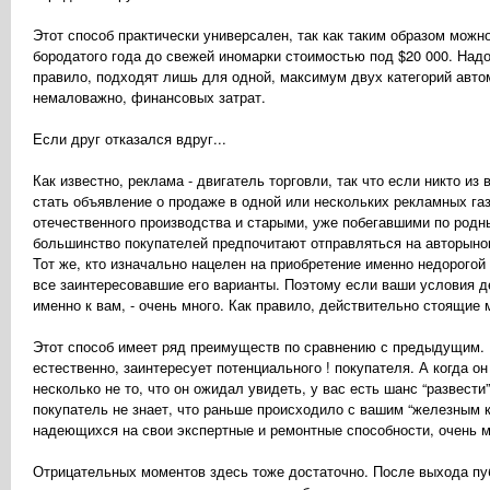
Этот способ практически универсален, так как таким образом можн
бородатого года до свежей иномарки стоимостью под $20 000. На
правило, подходят лишь для одной, максимум двух категорий автом
немаловажно, финансовых затрат.
Если друг отказался вдруг...
Как известно, реклама - двигатель торговли, так что если никто 
стать объявление о продаже в одной или нескольких рекламных га
отечественного производства и старыми, уже побегавшими по родн
большинство покупателей предпочитают отправляться на авторынок
Тот же, кто изначально нацелен на приобретение именно недорого
все заинтересовавшие его варианты. Поэтому если ваши условия де
именно к вам, - очень много. Как правило, действительно стоящие м
Этот способ имеет ряд преимуществ по сравнению с предыдущим. В
естественно, заинтересует потенциального ! покупателя. А когда о
несколько не то, что он ожидал увидеть, у вас есть шанс “развести”
покупатель не знает, что раньше происходило с вашим “железным к
надеющихся на свои экспертные и ремонтные способности, очень м
Отрицательных моментов здесь тоже достаточно. После выхода пу