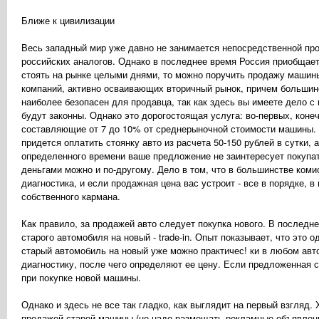
Ближе к цивилизации
Весь западный мир уже давно не занимается непосредственной про
российских аналогов. Однако в последнее время Россия приобщает
стоять на рынке целыми днями, то можно поручить продажу машин
компаний, активно осваивающих вторичный рынок, причем большинс
наиболее безопасен для продавца, так как здесь вы имеете дело 
будут законны. Однако это дорогостоящая услуга: во-первых, коне
составляющие от 7 до 10% от среднерыночной стоимости машины. 
придется оплатить стоянку авто из расчета 50-150 рублей в сутки, 
определенного времени ваше предложение не заинтересует покупат
деньгами можно и по-другому. Дело в том, что в большинстве ком
диагностика, и если продажная цена вас устроит - все в порядке, 
собственного кармана.
Как правило, за продажей авто следует покупка нового. В последн
старого автомобиля на новый - trade-in. Опыт показывает, что это
старый автомобиль на новый уже можно практичес! ки в любом авт
диагностику, после чего определяют ее цену. Если предложенная 
при покупке новой машины.
Однако и здесь не все так гладко, как выглядит на первый взгляд.
продажей старой машины (не надо размещать рекламные объявления