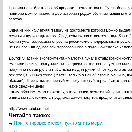
Правильно выбрать способ продажи - недостаточно. Очень большую
примера можно привести две истории продаж обычных машины отеч
газетах.
Одна из них - 5-летняя “Нива”, из достоинств которой можно выдел
резины и аудиоподготовку. Среднерыночная стоимость подобного “п
хозяин учел возросший спрос на российские внедорожники и решил 
не нашлось ни одного заинтересованного в подобной сделке челове
Другой участник эксперимента - малютка “Ока” в стандартной комп
сменили резину, прикупили литые диски, естественно, установили 
получила новый руль и набалдашник для ручки КП от крутого автоа
все это $1 600 без торга (кстати, только в нашей стране машина, п
“баксов”). В результате первый же покупатель “оторвал” авто “вмес
ниже средней цены.
Таким образом, можно сказать, что человек, желающий купить авт
внимание на стоимость предполагаемой покупки, предпочитая свя
http://www.autobum.net
Читайте также:
При тонировке стекол нужно знать меру
→