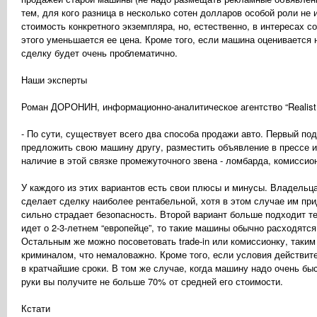
тем, для кого разница в несколько сотен долларов особой роли не 
стоимость конкретного экземпляра, но, естественно, в интересах 
этого уменьшается ее цена. Кроме того, если машина оценивается н
сделку будет очень проблематично.
Наши эксперты
Роман ДОРОНИН, информационно-аналитическое агентство “Realist.
- По сути, существует всего два способа продажи авто. Первый п
предложить свою машину другу, разместить объявление в прессе и
наличие в этой связке промежуточного звена - ломбарда, комиссион
У каждого из этих вариантов есть свои плюсы и минусы. Владель
сделает сделку наиболее рентабельной, хотя в этом случае им при
сильно страдает безопасность. Второй вариант больше подходит те
идет о 2-3-летнем “европейце”, то такие машины обычно расходятся
Остальным же можно посоветовать trade-in или комиссионку, таки
криминалом, что немаловажно. Кроме того, если условия действит
в кратчайшие сроки. В том же случае, когда машину надо очень быс
руки вы получите не больше 70% от средней его стоимости.
Кстати