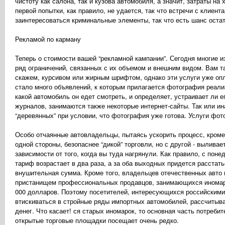
чистоту как салона, так и кузова автомобиля, а значит, затраты н
первой попытки, как правило, не удается, так что встречи с клиен
заинтересоваться криминальные элементы, так что есть шанс остат
Рекламой по карману
Теперь о стоимости вашей “рекламной кампании”. Сегодня многие 
ряд ограничений, связанных с их объемом и внешним видом. Вам 
скажем, курсивом или жирным шрифтом, однако эти услуги уже опл
стало много объявлений, к которым прилагается фотография реализ
какой автомобиль он едет смотреть, и определяет, устраивает ли е
журналов, занимаются также некоторые интернет-сайты. Так или и
“деревянных” при условии, что фотография уже готова. Услуги фот
Особо отчаянные автовладельцы, пытаясь ускорить процесс, кроме
одной стороны, безопаснее “дикой” торговли, но с другой - выливае
зависимости от того, когда вы туда нагрянули. Как правило, с поне
тариф возрастает в два раза, а за оба выходных придется расстат
внушительная сумма. Кроме того, владельцев отечественных авто п
пристанищем профессиональных продавцов, занимающихся иномарка
000 долларов. Поэтому посетителей, интересующихся российскими
втискиваться в стройные ряды импортных автомобилей, рассчитывая
денег. Что касает! ся старых иномарок, то основная часть потреб
открытые торговые площадки посещает очень редко.