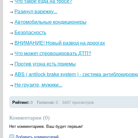
Что такое езда на тросе?
→
Разинул варежку...
→
Автомобильные кондиционеры
→
Безопасность
→
ВНИМАНИЕ! Новый развод на дорогах
→
Что может спровоцировать ДТП?
→
Против угона есть приемы
→
ABS ( antilock brake system ) - система антиблокиров
→
Не грузите, мужики...
→
Рейтинг:
0
Голосов:
0
3437 просмотров
Комментарии (
0
)
Нет комментариев. Ваш будет первым!
Добавить комментарий