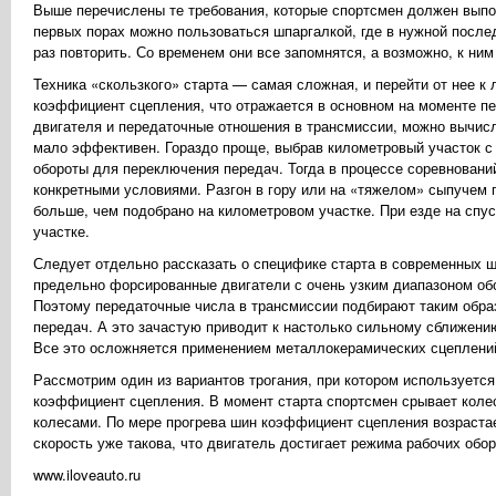
Выше перечислены те требования, которые спортсмен должен выпол
первых порах можно пользоваться шпаргалкой, где в нужной посл
раз повторить. Со временем они все запомнятся, а возможно, к ним
Техника «скользкого» старта — самая сложная, и перейти от нее к
коэффициент сцепления, что отражается в основном на моменте п
двигателя и передаточные отношения в трансмиссии, можно вычис
мало эффективен. Гораздо проще, выбрав километровый участок с
обороты для переключения передач. Тогда в процессе соревнований
конкретными условиями. Разгон в гору или на «тяжелом» сыпучем г
больше, чем подобрано на километровом участке. При езде на спу
участке.
Следует отдельно рассказать о специфике старта в современных ш
предельно форсированные двигатели с очень узким диапазоном обо
Поэтому передаточные числа в трансмиссии подбирают таким обра
передач. А это зачастую приводит к настолько сильному сближению
Все это осложняется применением металлокерамических сцеплений
Рассмотрим один из вариантов трогания, при котором используетс
коэффициент сцепления. В момент старта спортсмен срывает коле
колесами. По мере прогрева шин коэффициент сцепления возрастае
скорость уже такова, что двигатель достигает режима рабочих обо
www.iloveauto.ru