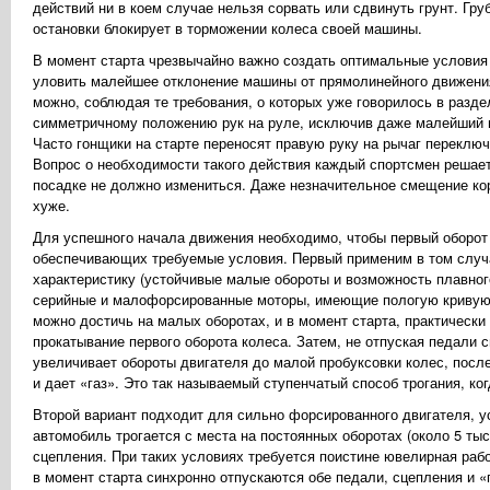
действий ни в коем случае нельзя сорвать или сдвинуть грунт. Гру
остановки блокирует в торможении колеса своей машины.
В момент старта чрезвычайно важно создать оптимальные условия
уловить малейшее отклонение машины от прямолинейного движения
можно, соблюдая те требования, о которых уже говорилось в разд
симметричному положению рук на руле, исключив даже малейший на
Часто гонщики на старте переносят правую руку на рычаг переклю
Вопрос о необходимости такого действия каждый спортсмен решает 
посадке не должно измениться. Даже незначительное смещение кор
хуже.
Для успешного начала движения необходимо, чтобы первый оборот 
обеспечивающих требуемые условия. Первый применим в том случа
характеристику (устойчивые малые обороты и возможность плавного
серийные и малофорсированные моторы, имеющие пологую кривую 
можно достичь на малых оборотах, и в момент старта, практически
прокатывание первого оборота колеса. Затем, не отпуская педали 
увеличивает обороты двигателя до малой пробуксовки колес, посл
и дает «газ». Это так называемый ступенчатый способ трогания, ког
Второй вариант подходит для сильно форсированного двигателя, ус
автомобиль трогается с места на постоянных оборотах (около 5 т
сцепления. При таких условиях требуется поистине ювелирная ра
в момент старта синхронно отпускаются обе педали, сцепления и «