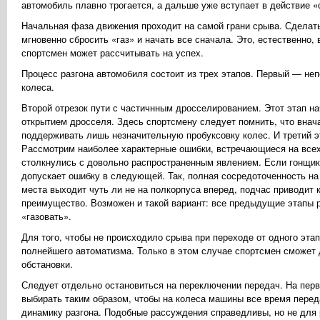
автомобиль плавно трогается, а дальше уже вступает в действие «
Начальная фаза движения проходит на самой грани срыва. Сделать 
мгновенно сбросить «газ» и начать все сначала. Это, естественно,
спортсмен может рассчитывать на успех.
Процесс разгона автомобиля состоит из трех этапов. Первый — не
колеса.
Второй отрезок пути с частичнным дросселированием. Этот этап н
открытием дросселя. Здесь спортсмену следует помнить, что внач
поддерживать лишь незначительную пробуксовку колес. И третий 
Рассмотрим наиболее характерные ошибки, встречающиеся на всех
столкнулись с довольно распространенным явлением. Если гонщик 
допускает ошибку в следующей. Так, полная сосредоточенность на 
места выходит чуть ли не на полкорпуса вперед, подчас приводит к
преимущество. Возможен и такой вариант: все предыдущие этапы 
«газовать».
Для того, чтобы не происходило срыва при переходе от одного эта
полнейшего автоматизма. Только в этом случае спортсмен сможет
обстановки.
Следует отдельно остановиться на переключении передач. На пер
выбирать таким образом, чтобы на колеса машины все время пер
динамику разгона. Подобные рассуждения справедливы, но не для 