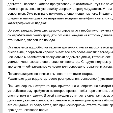
двигатель взревел, колеса пробуксовали, и автомобиль тут же заме
силе спортсменов такую ошибку исправить вряд ли удастся. А те
соперников. Уже выиграно полколеса, еще и еще немного. И вдруг,
следом машины сразу же накрывает мощным шлейфом снега из-под 
катастрофически падают.
Во всех заездах Больших демонстрировал эту необычную технику 
он отрабатывал около тридцати позиций, каждая из которых давала
стабильная, уверенная победа.
Остановимся подробно на технике трогания с места на скользкой до
сцепление, спортсмен хорошо знает все его особенности: свободный
несколько миллиметров пробуксовки ведомого диска, которые есть
усилие, использовать сцепление как вариатор. Следует подчеркну
трогания — обязательное условие для совершенствования мастерс
Проанализируем основные компоненты техники старта.
Различают два вида стартового реагирования: сенсорное (чувствите
При «сенсорном» старте гонщик пристально и напряженно смотрит н
устройства) ему требуется некоторое время, чтобы переключить св
спеплением и «газом». В этой ситуации вступает в силу так назыв
действие уже свершилось, а сознание еще некоторое время забло
его ожидание. И получается, что при «сенсорном» старте гонщик п
проходит некоторое время.