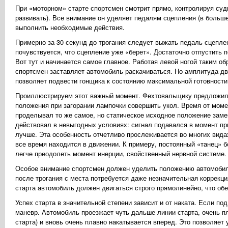
При «моторном» старте спортсмен смотрит прямо, контролируя су
развивать). Все внимание он уделяет педалям сцепления (в большей
выполнить необходимые действия.
Примерно за 30 секунд до трогания следует выжать педаль сцепле
почувствуется, что сцепление уже «берет». Достаточно отпустить 
Вот тут и начинается самое главное. Работая левой ногой таким о
спортсмен заставляет автомобиль раскачиваться. Но амплитуда дви
позволяет подвести гонщика к состоянию максимальной готовности
Проиллюстрируем этот важный момент. Фехтовальщику предложили 
положения при загорании лампочки совершить укол. Время от моме
проделывал то же самое, но статическое исходное положение за
действовал в невыгодных условиях: сигнал подавался в момент пр
лучше. Эта особенность отчетливо прослеживается во многих видах
все время находится в движении. К примеру, постоянный «танец» бо
легче преодолеть момент инерции, свойственный нервной системе.
Особое внимание спортсмен должен уделить положению автомобиля
после трогания с места потребуется даже незначительная коррекци
старта автомобиль должен двигаться строго прямолинейно, что об
Успех старта в значительной степени зависит и от наката. Если п
маневр. Автомобиль проезжает чуть дальше линии старта, очень п
старта) и вновь очень плавно накатывается вперед. Это позволяет