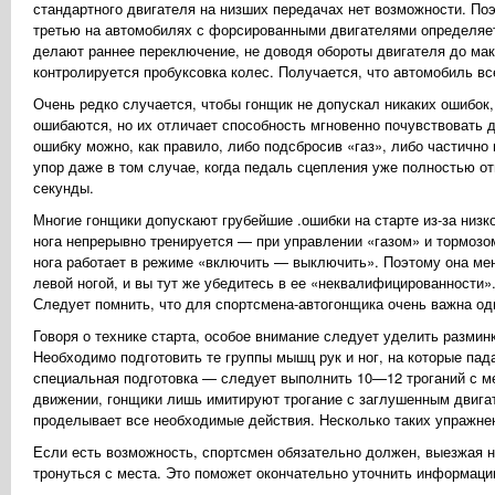
стандартного двигателя на низших передачах нет возможности. По
третью на автомобилях с форсированными двигателями определяет
делают раннее переключение, не доводя обороты двигателя до ма
контролируется пробуксовка колес. Получается, что автомобиль вс
Очень редко случается, чтобы гонщик не допускал никаких ошибок, 
ошибаются, но их отличает способность мгновенно почувствовать д
ошибку можно, как правило, либо подсбросив «газ», либо частично
упор даже в том случае, когда педаль сцепления уже полностью от
секунды.
Многие гонщики допускают грубейшие .ошибки на старте из-за низ
нога непрерывно тренируется — при управлении «газом» и тормозо
нога работает в режиме «включить — выключить». Поэтому она мене
левой ногой, и вы тут же убедитесь в ее «неквалифицированности»
Следует помнить, что для спортсмена-автогонщика очень важна од
Говоря о технике старта, особое внимание следует уделить разми
Необходимо подготовить те группы мышц рук и ног, на которые пад
специальная подготовка — следует выполнить 10—12 троганий с ме
движении, гонщики лишь имитируют трогание с заглушенным двигат
проделывает все необходимые действия. Несколько таких упражне
Если есть возможность, спортсмен обязательно должен, выезжая на
тронуться с места. Это поможет окончательно уточнить информаци