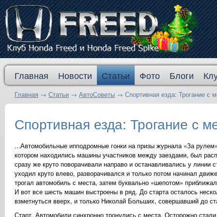
Главная
Новости
Статьи
Фото
Блоги
Кл
Главная
→
Статьи
→
АвтоСоветы
→
Спортивная езда: Трогание с м
Спортивная езда: Трогание с ме
...Автомобильные ипподромные гонки на призы журнала «За рулем»
котором находились машины участников между заездами, был расп
сразу же круто поворачивали направо и останавливались у линии 
уходил круто влево, разворачивался и только потом начинал движе
трогал автомобиль с места, затем буквально «шепотом» приближалс
И вот все шесть машин выстроены в ряд. До старта осталось неско
взметнуться вверх, и только Николай Больших, совершавший до ст
Старт. Автомобили синхронно тронулись с места. Осторожно стали 