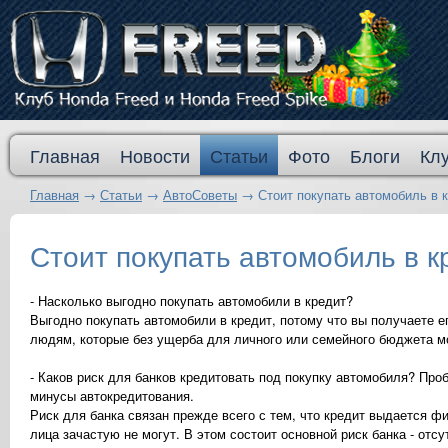
Главная
Новости
Статьи
Фото
Блоги
Кл
Главная
→
Статьи
→
АвтоСоветы
→
Стоит покупать автомобиль в 
Стоит покупать автомобиль в к
- Насколько выгодно покупать автомобили в кредит?
Выгодно покупать автомобили в кредит, потому что вы получаете е
людям, которые без ущерба для личного или семейного бюджета мо
- Каков риск для банков кредитовать под покупку автомобиля? Про
минусы автокредитования.
Риск для банка связан прежде всего с тем, что кредит выдается ф
лица зачастую не могут. В этом состоит основной риск банка - отс