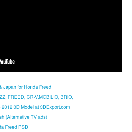
& Japan for Honda Freed
, FREED, CR-V,MOBILIO, BRIO,
 2012 3D Model at 3DExport.com
sh (Alternative TV ads)
da Freed PSD