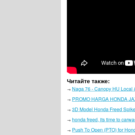
Читайте также:
Naga 76 - Canopy HU Local 
→
PROMO HARGA HONDA JAZZ
→
3D Model Honda Freed Spike
→
honda freed, its time to carwa
→
Push To Open (PTO) for Hon
→