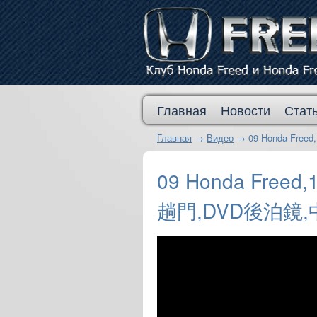
Главная
Новости
Стат
Главная
→
Видео
→
09 Honda F
09 Honda Fre
趟門,DVD後泊鏡