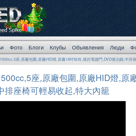
ьи
Фото
Блоги
Клубы
Объявления
Люди
Ф
reed,1500cc,5座,原廠包圍,原廠HID燈,原廠16吋呔呤,搖控電趟門,DVD後泊鏡
ed,1500cc,5座,原廠包圍,原廠HID燈
,中排座椅可輕易收起,特大內籠