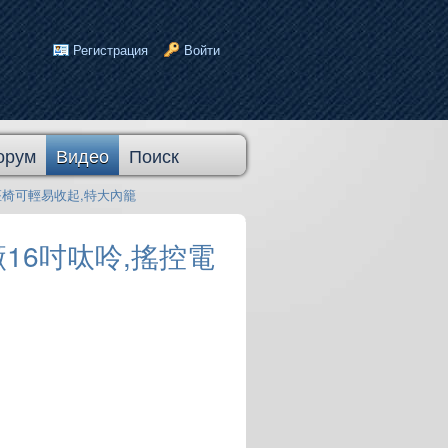
Регистрация
Войти
орум
Видео
Поиск
,中排座椅可輕易收起,特大內籠
,原廠16吋呔呤,搖控電