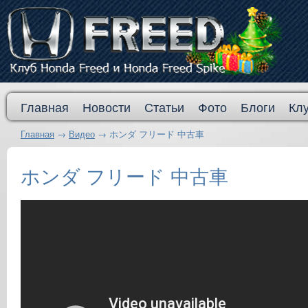
Главная
Новости
Статьи
Фото
Блоги
Кл
Главная
→
Видео
→
ホンダ フリード 中古車
ホンダ フリード 中古車