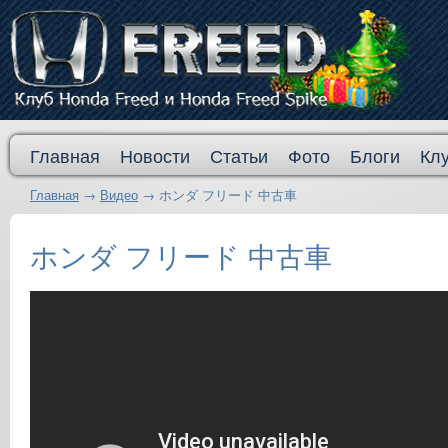
Главная
Новости
Статьи
Фото
Блоги
Кл
Главная
→
Видео
→
ホンダ フリード 中古車
ホンダ フリード 中古車