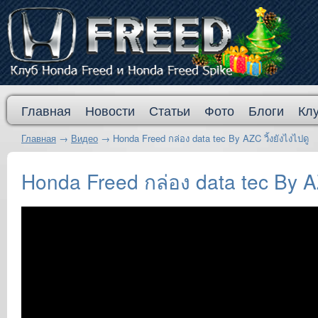
Главная
Новости
Статьи
Фото
Блоги
Кл
Главная
→
Видео
→
Honda Freed กล่อง data tec By AZC วิ้งยังไงไปดู
Honda Freed กล่อง data tec By AZ