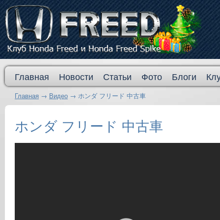
Главная
Новости
Статьи
Фото
Блоги
Кл
Главная
→
Видео
→
ホンダ フリード 中古車
ホンダ フリード 中古車