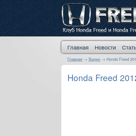
Главная
Новости
Стат
Главная
→
Видео
→
Honda Freed 201
Honda Freed 2012