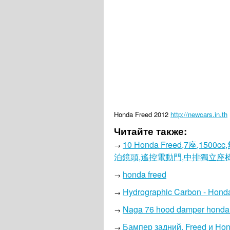
Honda Freed 2012
http://newcars.in.th
Читайте также:
10 Honda Freed,7座,15
→
泊鏡頭,遙控電動門,中排獨立座
honda freed
→
Hydrographic Carbon - Honda
→
Naga 76 hood damper honda 
→
Бампер задний. Freed и Hon
→