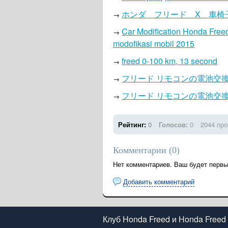
ホンダ フリード X 車椅
→
Car Modification Honda Freed
→
modofikasi mobil 2015
freed 0-100 km, 13 second
→
フリード リモコンの電池交換で
→
フリード リモコンの電池交換で
→
Рейтинг:
0
Голосов:
0
2044 пр
Комментарии (
0
)
Нет комментариев. Ваш будет первы
Добавить комментарий
Клуб Honda Freed и Honda Freed