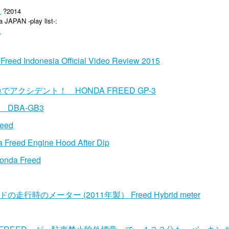
.
?2014
 JAPAN -play list-:
.
Freed Indonesia Official Video Review 2015
アクシデント！ HONDA FREED GP-3
BA-GB3
reed
 Freed Engine Hood After Dip
onda Freed
時のメーター (2011年製） Freed Hybrid meter