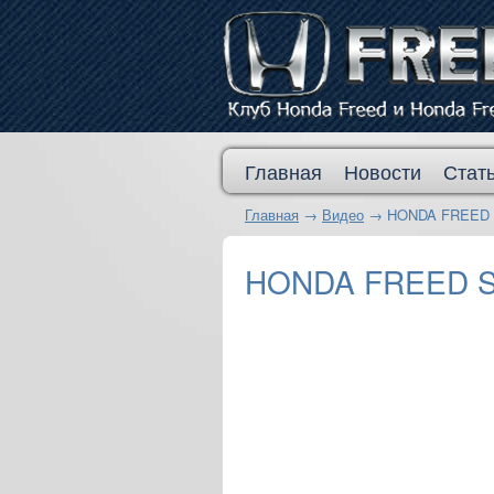
Главная
Новости
Стат
Главная
→
Видео
→
HONDA FREED SP
HONDA FREED SPI