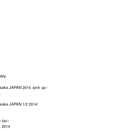
PAN:
 Osaka JAPAN 2014 -pick up-:
.
 Osaka JAPAN 1/2 2014:
list-:
.
2014