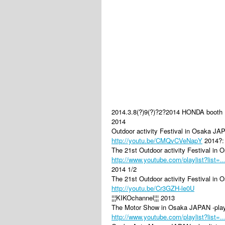
2014.3.8(?)9(?)?2?2014 HONDA booth
2014
Outdoor activity Festival in Osaka JA
http://youtu.be/CMQvCVeNapY
2014?:
The 21st Outdoor activity Festival in
http://www.youtube.com/playlist?list=..
2014 1/2
The 21st Outdoor activity Festival in
http://youtu.be/Cr3GZH-le0U
¦¦¦KIKOchannel¦¦¦ 2013
The Motor Show in Osaka JAPAN -play 
http://www.youtube.com/playlist?list=..