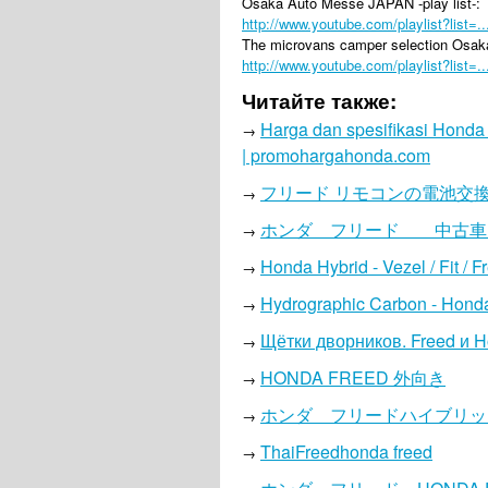
Osaka Auto Messe JAPAN -play list-:
http://www.youtube.com/playlist?list=..
The microvans camper selection Osaka
http://www.youtube.com/playlist?list=..
Читайте также:
Harga dan spesifikasi Honda 
→
| promohargahonda.com
フリード リモコンの電池交換で
→
ホンダ フリード 中古車 D
→
Honda Hybrid - Vezel / Fit / F
→
Hydrographic Carbon - Honda
→
Щётки дворников. Freed и H
→
HONDA FREED 外向き
→
ホンダ フリードハイブリッドの走行
→
ThaiFreedhonda freed
→