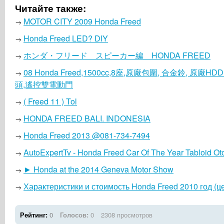
Читайте также:
MOTOR CITY 2009 Honda Freed
→
Honda Freed LED? DIY
→
ホンダ・フリード スピーカー編 HONDA FREED
→
08 Honda Freed,1500cc,8座,原廠包圍, 合金鈴, 原廠H
→
頭,遙控雙電動門
( Freed 11 ) Tol
→
HONDA FREED BALI. INDONESIA
→
Honda Freed 2013 @081-734-7494
→
AutoExpertTv - Honda Freed Car Of The Year Tabloid Ot
→
► Honda at the 2014 Geneva Motor Show
→
Характеристики и стоимость Honda Freed 2010 год (
→
Рейтинг:
0
Голосов:
0
2308 просмотров