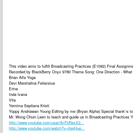
This video aims to fulfill Broadcasting Practices (E1092) Final Assign
Recorded by BlackBerry Onyx 9780 Theme Song: One Direction - What 
Brian Alfa Yoga
Devi Marshalina Feilansius
Erina
Inda Ivana
Vita
Yemima Septiana Kristi
Yoppy Andriawan Young Editing by me (Bryan Alpha) Special thank'-s to
Mr. Wong Chuin Leen to teach and guide us in Broadcasting Practices Y
http://www.youtube.com/user/AnThRaxX2...
http://www.youtube.com/watch?v=0gqHue...