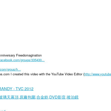
Anniversary Freedomagination
.facebook.com/groups/335430...
.com/group/h...
.com I created this video with the YouTube Video Editor (
http://www.youtub
ANDY - TVC 2012
500cc,玻璃天幕頂,原廠包圍,合金鈴,DVD影音,後泊鏡