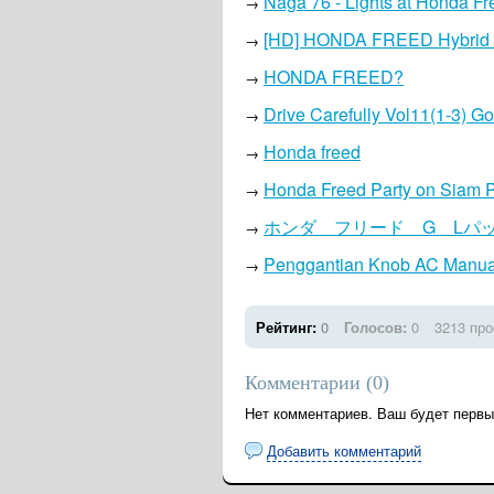
Naga 76 - Lights at Honda Fr
→
[HD] HONDA FREED Hybrid
→
HONDA FREED?
→
Drive Carefully Vol11(1-3) G
→
Honda freed
→
Honda Freed Party on Siam 
→
ホンダ フリード G Lパ
→
Penggantian Knob AC Manua
→
Рейтинг:
0
Голосов:
0
3213 пр
Комментарии (
0
)
Нет комментариев. Ваш будет первы
Добавить комментарий