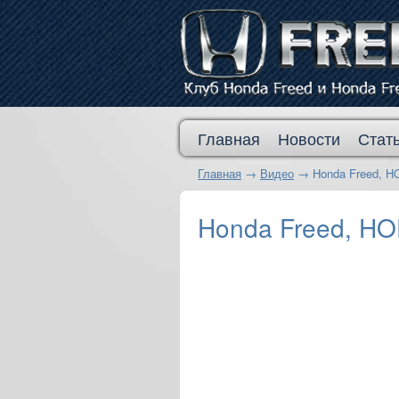
Главная
Новости
Стат
Главная
→
Видео
→
Honda Freed, H
Honda Freed, HO