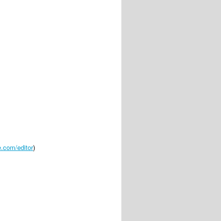
e.com/editor
)