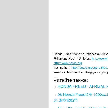
Honda Freed Owner'-s Indonesia, 3rd 
@Tanjung Pasir FB Hofos:
http://www
http://www.hofos.org
mailing list :
http://autos.groups.yahoo
email ke: hofos-subscribe@yahoogroups
Читайте также:
HONDA FREED - AFRIZAL R
→
08 Honda Freed,5座,1
→
頭,遙控電動門