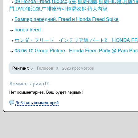
09 Honda Freed,1500cc,5座,原廠包圍,原廠HID燈,
→
門,DVD後泊鏡,中排座椅可輕易收起,特大內籠
Бампер передний. Freed и Honda Freed Spike
→
honda freed
→
ホンダ・フリード インテリア編 パート2 HONDA FREE
→
03.06.10 Group Picture - Honda Freed Party @ Parc P
→
Рейтинг:
0
Голосов:
0
2026 просмотров
Комментарии (
0
)
Нет комментариев. Ваш будет первым!
Добавить комментарий