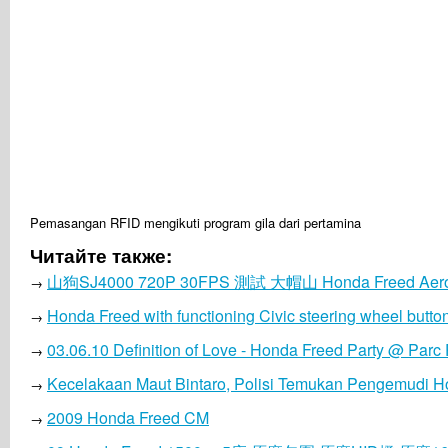
Pemasangan RFID mengikuti program gila dari pertamina
Читайте также:
山狗SJ4000 720P 30FPS 測試 大帽山 Honda Freed Aero
→
Honda Freed with functioning Civic steering wheel butto
→
03.06.10 Definition of Love - Honda Freed Party @ Pa
→
Kecelakaan Maut Bintaro, Polisi Temukan Pengemudi H
→
2009 Honda Freed CM
→