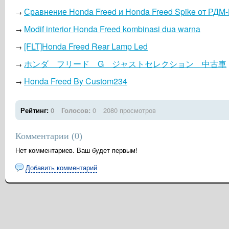
Сравнение Honda Freed и Honda Freed Spike от РДМ
→
Modif interior Honda Freed kombinasi dua warna
→
[FLT]Honda Freed Rear Lamp Led
→
ホンダ フリード G ジャストセレクション 中古車
→
Honda Freed By Custom234
→
Рейтинг:
0
Голосов:
0
2080 просмотров
Комментарии (
0
)
Нет комментариев. Ваш будет первым!
Добавить комментарий