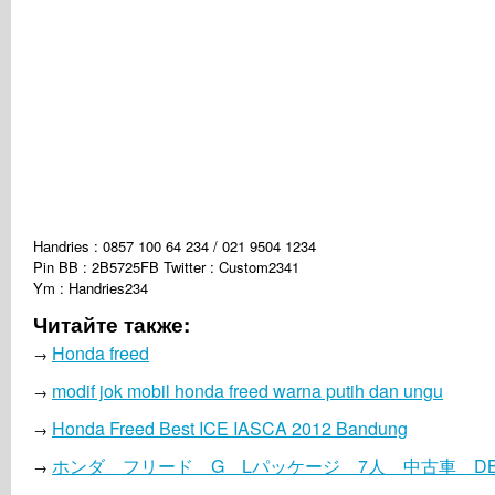
Handries : 0857 100 64 234 / 021 9504 1234
Pin BB : 2B5725FB Twitter : Custom2341
Ym : Handries234
Читайте также:
Honda freed
→
modif jok mobil honda freed warna putih dan ungu
→
Honda Freed Best ICE IASCA 2012 Bandung
→
ホンダ フリード G Lパッケージ 7人 中古車 DBA
→