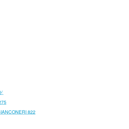
ード
275
 BIANCONERI 822