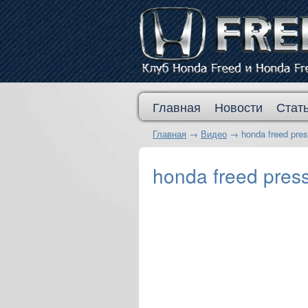
Главная
Новости
Стат
Главная
→
Видео
→
honda freed pres
honda freed pres