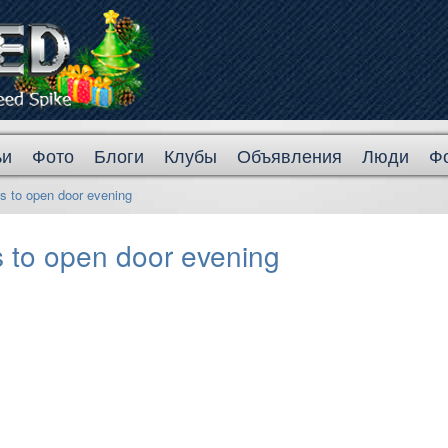
ьи
Фото
Блоги
Клубы
Объявления
Люди
Ф
s to open door evening
s to open door evening