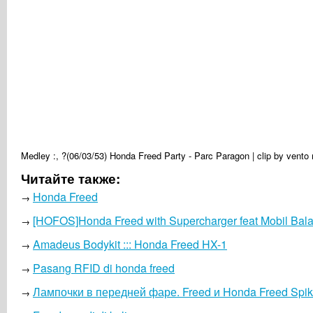
Medley :, ?(06/03/53) Honda Freed Party - Parc Paragon | clip by vent
Читайте также:
Honda Freed
→
[HOFOS]Honda Freed with Supercharger feat Mobil Bal
→
Amadeus Bodykit ::: Honda Freed HX-1
→
Pasang RFID di honda freed
→
Лампочки в передней фаре. Freed и Honda Freed Spi
→