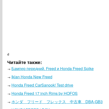
d
Читайте также:
Бампер передний. Freed и Honda Freed Spike
→
Iklan Honda New Freed
→
Honda Freed CarSanook! Test drive
→
Honda Freed 17 inch Rims by HOFOS
→
ホンダ フリード フレックス 中古車 DBA-GB3
→