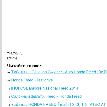
?14.7Km/L
(?10%)
Читайте также:
TVC_017_JG/02 Jon Gwyther - Auto Honda Freed "Be F
→
Honda Freed - Test drive
→
[HOFOS]Jambore Nasional Freed 2014
→
Салонный фильтр. Freed и Honda Freed
→
รถมือสอง HONDA FREED โฉมปี (10-13) 1.5 i-VTEC AT
→