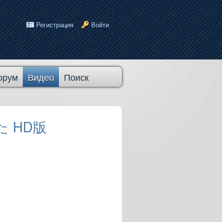
Регистрация
Войти
орум
Видео
Поиск
た HD版