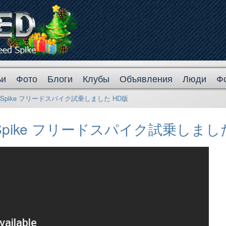
ьи
Фото
Блоги
Клубы
Объявления
Люди
Ф
ED Spike フリードスパイク試乗しました HD版
D Spike フリードスパイク試乗しまし