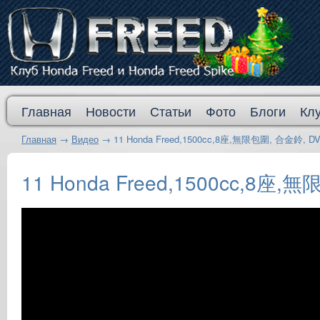
Главная
Новости
Статьи
Фото
Блоги
Кл
Главная
→
Видео
→
11 Honda Freed,1500cc,8座,無限包圍, 合金鈴,
11 Honda Freed,1500cc,8