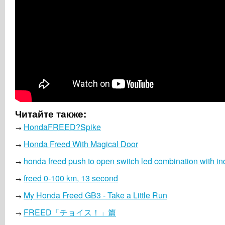
Читайте также:
HondaFREED?Spike
→
Honda Freed With Magical Door
→
honda freed push to open switch led combination with in
→
freed 0-100 km, 13 second
→
My Honda Freed GB3 - Take a Little Run
→
FREED「チョイス！」篇
→