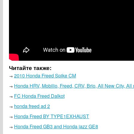
Читайте также:
2010 Honda Freed Spike CM
→
Honda HRV, Mobilio, Freed, CRV, Brio, All New City, All 
→
FC Honda Freed Dalkot
→
honda freed ad 2
→
Honda Freed BY TYPE1EXHAUST
→
Honda Freed GB3 and Honda jazz GE8
→