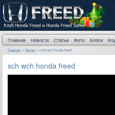
Главная
Новости
Статьи
Фото
Блоги
Кл
Главная
→
Видео
→
sch wch honda freed
sch wch honda freed