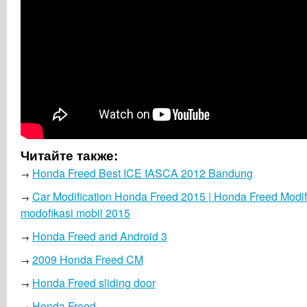
Читайте также:
Honda Freed Best ICE IASCA 2012 Bandung
→
Car Modification Honda Freed 2015 | Honda Freed Modifi
→
modofikasi mobil 2015
Honda Freed and Android 3
→
2009 Honda Freed CM
→
Honda Freed sliding door
→
Honda Freed
→