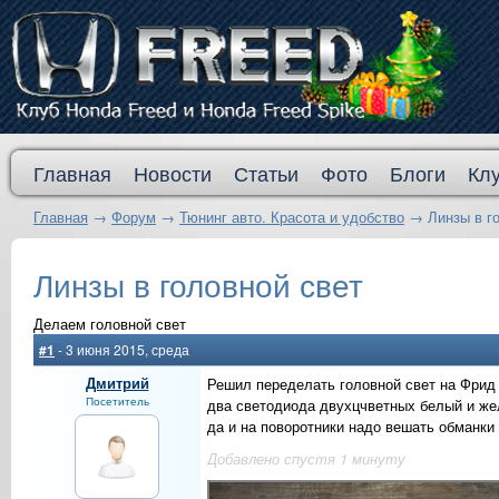
Главная
Новости
Статьи
Фото
Блоги
Кл
Главная
→
Форум
→
Тюнинг авто. Красота и удобство
→
Линзы в г
Линзы в головной свет
Делаем головной свет
#1
- 3 июня 2015, среда
Дмитрий
Решил переделать головной свет на Фрид
Посетитель
два светодиода двухцчветных белый и жел
да и на поворотники надо вешать обманки
Добавлено спустя 1 минуту