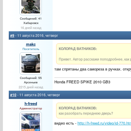
Сообщений: 41
Хабаровск
16 дней назад
#9
- 11 августа 2016, четверг
makc
КОЛОРАД ВАТНИКОВ:
Посетитель
Привет. Автор расскажи поподробнее, как 
там спрятаны два самореза в ручках. откр
Сообщений: 55
Honda FREED SPIKE 2010 GB3
Арсеньев
2215 дней назад
#10
- 11 августа 2016, четверг
h-freed
КОЛОРАД ВАТНИКОВ:
Администратор
как разобрать переднюю дверь?
видео есть -
http://h-freed.ru/video/id-770.ht