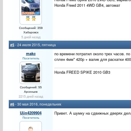
Honda Freed 2011 4WD GB4, автомат
Сообщений: 359
Хабаровск
5 дней назад
#5
- 24 июля 2015, пятница
makc
по времени потратил около трех часов. 
Посетитель
сплен 4мм* 420р + валик для раскатки 40
Honda FREED SPIKE 2010 GB3
Сообщений: 55
Арсеньев
2215 дней назад
#6
- 30 мая 2016, понедельник
Ujin4209904
Привет. А шумку на сдвижных дверях дела
Посетитель