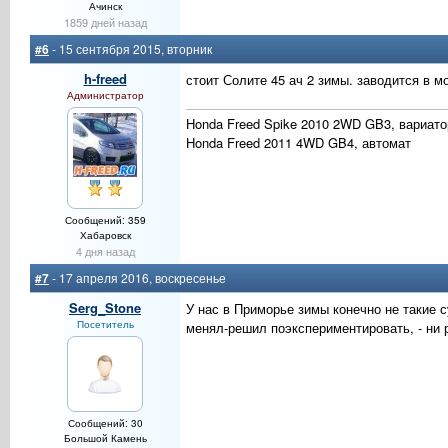
Ачинск
1859 дней назад
#6
- 15 сентября 2015, вторник
h-freed
стоит Солите 45 ач 2 зимы. заводится в мо
Администратор
Honda Freed Spike 2010 2WD GB3, вариато
Honda Freed 2011 4WD GB4, автомат
Сообщений: 359
Хабаровск
4 дня назад
#7
- 17 апреля 2016, воскресенье
Serg_Stone
У нас в Приморье зимы конечно не такие с
Посетитель
менял-решил поэкспериментировать, - ни 
Сообщений: 30
Большой Камень