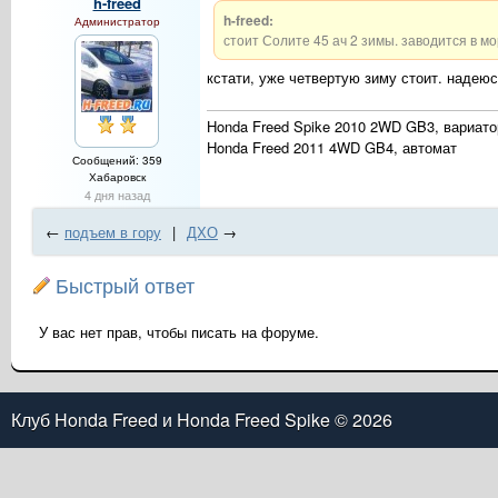
h-freed
h-freed:
Администратор
стоит Солите 45 ач 2 зимы. заводится в мор
кстати, уже четвертую зиму стоит. надеюс
Honda Freed Spike 2010 2WD GB3, вариато
Honda Freed 2011 4WD GB4, автомат
Сообщений: 359
Хабаровск
4 дня назад
←
подъем в гору
|
ДХО
→
Быстрый ответ
У вас нет прав, чтобы писать на форуме.
Клуб Honda Freed и Honda Freed Spike
© 2026