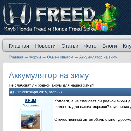
Главная
Новости
Статьи
Фото
Блоги
Кл
Главная
→
Форум
→
Обмен опытом
→
Аккумулятор на зиму
Аккумулятор на зиму
Не слабоват ли родной аккум для нашей зимы?
#1
- 15 сентября 2015, вторник
SHUM
Коллеги, а не слабоват ли родной аккум 
Посетитель
поменять для наших морозов? отделение д
Отечественный автомобиль станет дороже