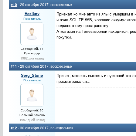
#10
- 29 октября 2017, воскресенье
Hazikov
Приехал ко мне авто из япы с умершим в 
Посетитель
и взял SOLITE 55B, хорошие аккумулятор
подкопотному пространству.
А магазин на Телевизорной находится, ре
покупки.
Сообщений: 17
Краснодар
1982 дня назад
#11
- 29 октября 2017, воскресенье
Serg_Stone
Привет, можешь емкость и пусковой ток ска
Посетитель
присматривался...
Сообщений: 30
Большой Камень
1957 дней назад
#12
- 30 октября 2017, понедельник