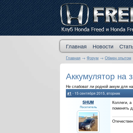
Главная
Новости
Стат
Главная
→
Форум
→
Обмен опытом
Аккумулятор на 
Не слабоват ли родной аккум для н
#1
- 15 сентября 2015, вторник
SHUM
Коллеги, а
Посетитель
поменять д
Отечествен