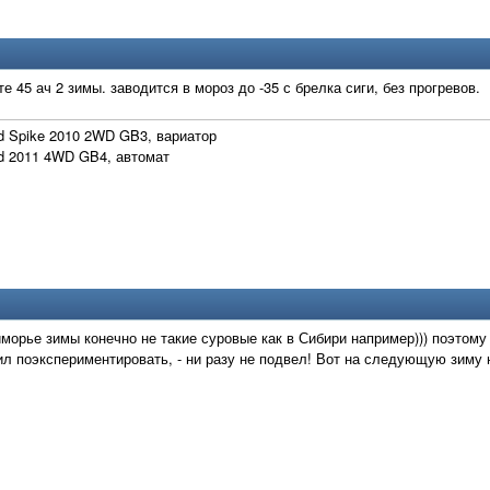
е 45 ач 2 зимы. заводится в мороз до -35 с брелка сиги, без прогревов.
d Spike 2010 2WD GB3, вариатор
d 2011 4WD GB4, автомат
иморье зимы конечно не такие суровые как в Сибири например))) поэтому 
л поэкспериментировать, - ни разу не подвел! Вот на следующую зиму н