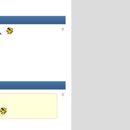
0
м.
0