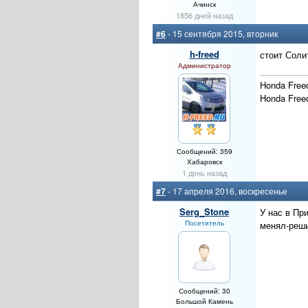
Ачинск
1856 дней назад
#6
- 15 сентября 2015, вторник
h-freed
стоит Солит
Администратор
Honda Free
Honda Free
Сообщений: 359
Хабаровск
1 день назад
#7
- 17 апреля 2016, воскресенье
Serg_Stone
У нас в Пр
Посетитель
менял-реши
Сообщений: 30
Большой Камень