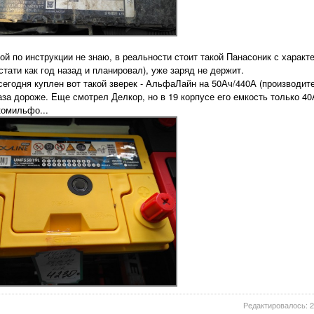
кой по инструкции не знаю, в реальности стоит такой Панасоник с характ
стати как год назад и планировал), уже заряд не держит.
сегодня куплен вот такой зверек - АльфаЛайн на 50Ач/440А (производите
раза дороже. Еще смотрел Делкор, но в 19 корпусе его емкость только 4
комильфо...
Редактировалось: 2