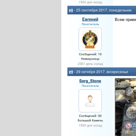
1954 дня назад
#8
- 25 сентября 2017, понедельник
Евгений
Всем привет
Посетитель
Сообщений: 10
Новокузнецк
2361 день назад
#9
- 29 октября 2017, воскресенье
Serg_Stone
Посетитель
Сообщений: 30
Большой Камень
1954 дня назад