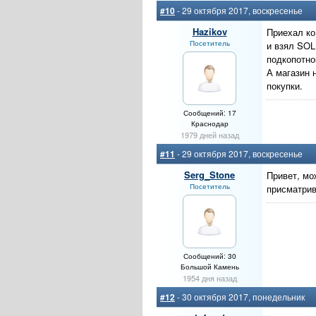
#10
- 29 октября 2017, воскресенье
Hazikov
Приехал ко
Посетитель
и взял SOL
подкопотно
А магазин 
покупки.
Сообщений: 17
Краснодар
1979 дней назад
#11
- 29 октября 2017, воскресенье
Serg_Stone
Привет, мож
Посетитель
присматрив
Сообщений: 30
Большой Камень
1954 дня назад
#12
- 30 октября 2017, понедельник