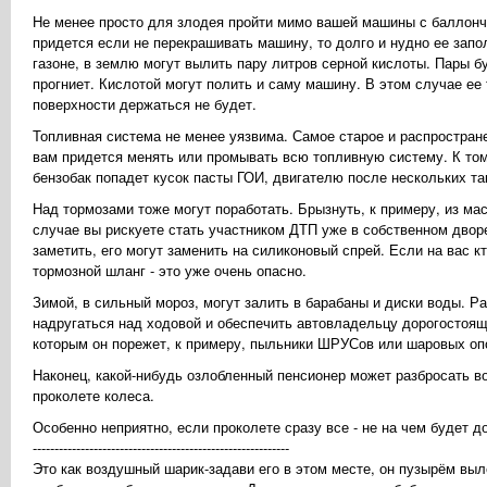
Hе менее просто для злодея пройти мимо вашей машины с баллонч
придется если не перекрашивать машину, то долго и нудно ее запо
газоне, в землю могут вылить пару литров серной кислоты. Пары б
прогниет. Кислотой могут полить и саму машину. В этом случае ее
поверхности держаться не будет.
Топливная система не менее уязвима. Самое старое и распростране
вам придется менять или промывать всю топливную систему. К том
бензобак попадет кусок пасты ГОИ, двигателю после нескольких та
Hад тормозами тоже могут поработать. Брызнуть, к примеру, из ма
случае вы рискуете стать участником ДТП уже в собственном дворе
заметить, его могут заменить на силиконовый спрей. Если на вас к
тормозной шланг - это уже очень опасно.
Зимой, в сильный мороз, могут залить в барабаны и диски воды. Р
надругаться над ходовой и обеспечить автовладельцу дорогостоя
которым он порежет, к примеру, пыльники ШРУСов или шаровых оп
Hаконец, какой-нибудь озлобленный пенсионер может разбросать во
проколете колеса.
Особенно неприятно, если проколете сразу все - не на чем будет 
-----------------------------------------------------------
Это как воздушный шарик-задави его в этом месте, он пузырём вы