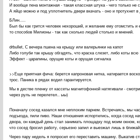
И вообще пена монтажная - такая классная штука - чего только не 
А яйцо можно и под уплотнитель двери вкачать - оно и протухнет в д
БЛин.....
Был бы как грится человек нехороший, и желание ему отомстить и е
то способов Милионы - так как сколько людей столько и мнений.
drbullet, С вечера пшена на крыщу или валерьянки на капот
Либо голуби так крышу обгадять, что краска слезет, либо коты всю 
Эффект - царапины, орущие коты и орущая сигналка
>>Еще приятная фича: берется капроновая нитка, натирается воско
трос. Паника в рядах водил гарантируется.
Мы в дестве пленку от кассеты магнитофонной натягивали - смотрит
через руль не перелетел.. ыы)
Поначалу сосед казался мне неплохим парнем. Встречаясь, мы час
подъезда, пили пиво. Hаши отношения испортились, когда сосед н
двора, он каждый день стал занимать площадку под моим окном, к
что сосед бросил работу, серьезно запил и выезжал лишь в ближай
Через пару недель я попросил его переставить машину. Выкатив ст