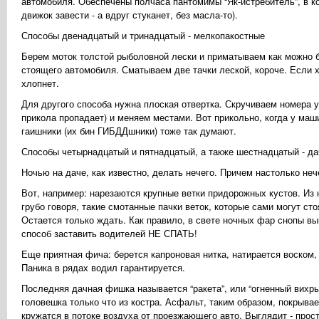
автомобиля. Обеспечены полчаса пантомимы “Як-истребитель”, в ко
движок завести - а вдруг стуканет, без масла-то).
Способы двенадцатый и тринадцатый - мелкопакостные
Берем моток толстой рыболовной лески и приматываем как можно 
стоящего автомобиля. Сматываем две тачки леской, короче. Если хо
хлопнет.
Для другого способа нужна плоская отвертка. Скручиваем номера 
прикола пропадает) и меняем местами. Вот прикольно, когда у маши
гаишники (их бин ГИБДДшники) тоже так думают.
Способы четырнадцатый и пятнадцатый, а также шестнадцатый - да
Ночью на даче, как известно, делать нечего. Причем настолько неч
Вот, например: нарезаются крупные ветки придорожных кустов. Из 
грубо говоря, такие смотанные пачки веток, которые сами могут с
Остается только ждать. Как правило, в свете ночных фар снопы в
способ заставить водителей НЕ СПАТЬ!
Еще приятная фича: берется капроновая нитка, натирается воском,
Паника в рядах водил гарантируется.
Последняя дачная фишка называется “ракета”, или “огненный вихр
головешка только что из костра. Асфальт, таким образом, покрыв
кружатся в потоке воздуха от проезжающего авто. Выглядит - прост