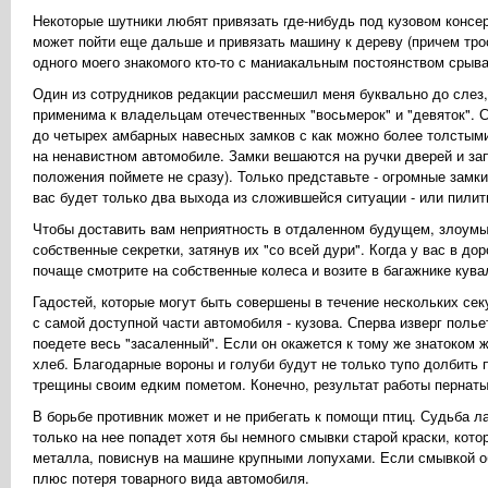
Hекоторые шутники любят привязать где-нибудь под кузовом консер
может пойти еще дальше и привязать машину к дереву (причем трос
одного моего знакомого кто-то с маниакальным постоянством срыва
Один из сотрудников редакции рассмешил меня буквально до слез,
применима к владельцам отечественных "восьмерок" и "девяток". С
до четырех амбарных навесных замков с как можно более толстыми
на ненавистном автомобиле. Замки вешаются на ручки дверей и зап
положения поймете не сразу). Только представьте - огромные замки
вас будет только два выхода из сложившейся ситуации - или пилит
Чтобы доставить вам неприятность в отдаленном будущем, злоумыш
собственные секретки, затянув их "со всей дури". Когда у вас в до
почаще смотрите на собственные колеса и возите в багажнике кува
Гадостей, которые могут быть совершены в течение нескольких сек
с самой доступной части автомобиля - кузова. Сперва изверг полье
поедете весь "засаленный". Если он окажется к тому же знатоком
хлеб. Благодарные вороны и голуби будут не только тупо долбить
трещины своим едким пометом. Конечно, результат работы пернатых 
В борьбе противник может и не прибегать к помощи птиц. Судьба л
только на нее попадет хотя бы немного смывки старой краски, кото
металла, повиснув на машине крупными лопухами. Если смывкой 
плюс потеря товарного вида автомобиля.