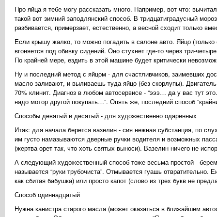
Про яйца я тебе могу рассказать много. Например, вот что: вычитал
такой вот зимний заподлянский способ. В тридцатиградусный мороз
разбивается, примерзает, естественно, а весной сходит только вме
Если крышу жалко, то можно погадить в салоне авто. Яйцо (только
вгоняется под обивку сидений. Оно стухнет где-то через три-четыр
По крайней мере, ездить в этой машине будет критически невозмож
Ну и последний метод с яйцом - для счастливчиков, заимевших дос
масло заливают, и выливаешь туда яйцо (без скорлупы). Двигатель
70% клинит. Диагноз в любом автосервисе - “эээ… да у вас тут э
надо мотор другой покупать…”. Опять же, последний способ “крайний
Способы девятый и десятый - для художественно одаренных
Итак: для начала берется вазелин - сия нежная субстанция, по слу
им густо намазываются дверные ручки водителя и возможных пасса
(жертва орет так, что хоть святых выноси). Вазелин ничего не испор
А следующий художественный способ тоже весьма простой - бере
называется “руки трубочиста”. Отмывается гуашь отвратительно. Е
как сбитая бабушка) или просто капот (слово из трех букв не предла
Способ одиннадцатый
Нужна канистра старого масла (может оказаться в ближайшем авто