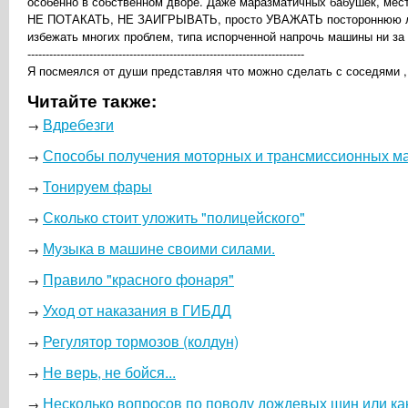
особенно в собственном дворе. Даже маразматичных бабушек, м
НЕ ПОТАКАТЬ, НЕ ЗАИГРЫВАТЬ, просто УВАЖАТЬ постороннюю личн
избежать многих проблем, типа испорченной напрочь машины ни за 
----------------------------------------------------------------------------
Я посмеялся от души представляя что можно сделать с соседями , н
Читайте также:
Вдребезги
→
Способы получения моторных и трансмиссионных м
→
Тонируем фары
→
Сколько стоит уложить "полицейского"
→
Музыка в машине своими силами.
→
Правило "красного фонаря"
→
Уход от наказания в ГИБДД
→
Регулятор тормозов (колдун)
→
Не верь, не бойся...
→
Несколько вопросов по поводу дождевых шин или ка
→