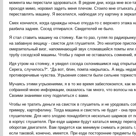
момента мы перестали здороваться. В редкие дни, когда мне все-т
проходя мимо, норовил задеть меня плечом. Стоило мне отъехать 
переставлять машину. Я веселился, наблюдая эту картину в зеркал
Смех кончился, когда однажды ночью откуда-то с верхнего этажа 
разбила заднее. Сосед отпирался. Свидетелей не было.
Я стал ставить машину на стоянку. Как-то раз, гуляя по радиорынк
на забавную вещицу - свисток для глушителя. Это нехитрое приспо
омерзительный визг, напоминающий звук сломавшейся помпы или л
трубу соседской машины. Чтобы у парня не оставалось сомнений, 
Идя утром на стоянку, я увидел соседа склонившимся над открыты
Серега, случилось?". "Да вот, блин, помпа накрылась. А ведь неда
противоречивые чувства. Угрызения совести были сильнее торжест
Мучаясь этими угрызениями, я в то же время забеспокоился, как мн
собранной мною информации, оказалось так много, что волосы на 
Своими знаниями хочу поделиться с вами.
Чтобы не тратить деньги на свисток в глушитель и не уродовать со
примеру, картофелину. Тогда машина и свистеть не будет - она пр
глушителем. Для него злодею понадобятся несколько шариков от по
в корпус глушителя. При езде шарики будут кататься между перег
оборотам двигателя. Вам придется как минимум снимать и резать 
если таковой, конечно, имеется. При езде посторонние предметы б