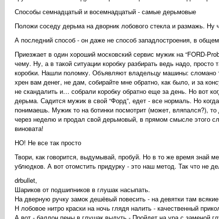
Способы семнадцатый и восемнадцатый - самые дерьмовые
Положи соседу дерьма на дворник лобового стекла и размажь. Ну 
А последний способ - он даже не способ западлостроения, в общем,
Приезжает в один хороший московский сервис мужик на “FORD-Probe
чему. Ну, а в такой ситуации коробку разбирать ведь надо, просто 
коробки. Нашли поломку. Объявляют владельцу машины: сломано то-т
хрен вам денег, не дам, собирайте мне обратно, как было, и за ко
не скандалить и… собрали коробку обратно еще за день. Но вот к
дерьма. Садится мужик в свой “Форд”, едет - все нормаль. Но когда
понимаешь. Мужик то на ботинки посмотрит (может, вляпался?), то д
через неделю и продал свой дерьмовый, в прямом смысле этого слов
виновата!
НО! Не все так просто
Твори, как говорится, выдумывай, пробуй. Но в то же время знай м
ублюдков. А вот отомстить придурку - это наш метод. Так что не 
drbullet,
Шариков от подшипников в глушак насыпать.
На дверную ручку замок дешёвый повесить - на девятки там всякие
Н лобовое нитро краски на ночь глядя налить - качественный прикол
А вот - баллон пены в глушак выдуть - Пройдет на ура с заменой г