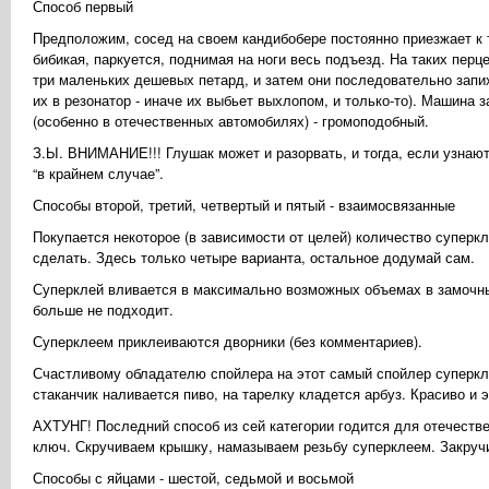
Способ первый
Предположим, сосед на своем кандибобере постоянно приезжает к те
бибикая, паркуется, поднимая на ноги весь подъезд. На таких пер
три маленьких дешевых петард, и затем они последовательно запи
их в резонатор - иначе их выбьет выхлопом, и только-то). Машина
(особенно в отечественных автомобилях) - громоподобный.
З.Ы. ВНИМАНИЕ!!! Глушак может и разорвать, и тогда, если узнают,
“в крайнем случае”.
Способы второй, третий, четвертый и пятый - взаимосвязанные
Покупается некоторое (в зависимости от целей) количество суперк
сделать. Здесь только четыре варианта, остальное додумай сам.
Суперклей вливается в максимально возможных объемах в замочны
больше не подходит.
Суперклеем приклеиваются дворники (без комментариев).
Счастливому обладателю спойлера на этот самый спойлер суперкле
стаканчик наливается пиво, на тарелку кладется арбуз. Красиво и 
АХТУНГ! Последний способ из сей категории годится для отечестве
ключ. Скручиваем крышку, намазываем резьбу суперклеем. Закручи
Способы с яйцами - шестой, седьмой и восьмой