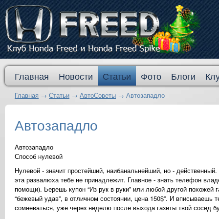
Главная
Новости
Статьи
Фото
Блоги
Кл
Главная
→
Статьи
→
АвтоСоветы
→
Автозападло
Автозападло
Автозападло
Способ нулевой
Нулевой - значит простейший, наибанальнейший, но - действенный.
эта развалюха тебе не принадлежит. Главное - знать телефон влад
помощи). Берешь купон “Из рук в руки” или любой другой похожей 
“бежевый удав”, в отличном состоянии, цена 150$”. И вписываешь 
сомневаться, уже через неделю после выхода газеты твой сосед бу