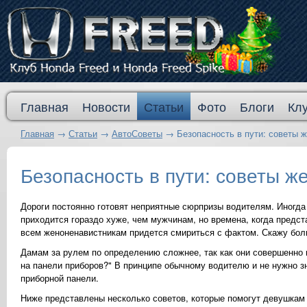
Главная
Новости
Статьи
Фото
Блоги
Кл
Главная
→
Статьи
→
АвтоСоветы
→
Безопасность в пути: советы
Безопасность в пути: советы 
Дороги постоянно готовят неприятные сюрпризы водителям. Иногд
приходится гораздо хуже, чем мужчинам, но времена, когда предст
всем женоненавистникам придется смириться с фактом. Скажу бол
Дамам за рулем по определению сложнее, так как они совершенно н
на панели приборов?" В принципе обычному водителю и не нужно зн
приборной панели.
Ниже представлены несколько советов, которые помогут девушкам 