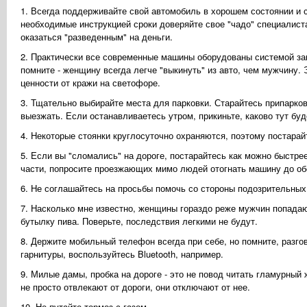
1. Всегда поддерживайте свой автомобиль в хорошем состоянии и с
необходимые инструкцией сроки доверяйте свое "чадо" специалист
оказаться "разведенным" на деньги.
2. Практически все современные машины оборудованы системой зак
помните - женщину всегда легче "выкинуть" из авто, чем мужчину.
ценности от кражи на светофоре.
3. Тщательно выбирайте места для парковки. Старайтесь припарко
выезжать. Если останавливаетесь утром, прикиньте, каково тут буд
4. Некоторые стоянки круглосуточно охраняются, поэтому постара
5. Если вы "сломались" на дороге, постарайтесь как можно быстре
части, попросите проезжающих мимо людей отогнать машину до обо
6. Не соглашайтесь на просьбы помочь со стороны подозрительных
7. Насколько мне известно, женщины гораздо реже мужчин попадают
бутылку пива. Поверьте, последствия легкими не будут.
8. Держите мобильный телефон всегда при себе, но помните, разг
гарнитуры, воспользуйтесь Bluetooth, например.
9. Милые дамы, пробка на дороге - это не повод читать гламурный
не просто отвлекают от дороги, они отключают от нее.
10. Не путайте тормоз с газом...