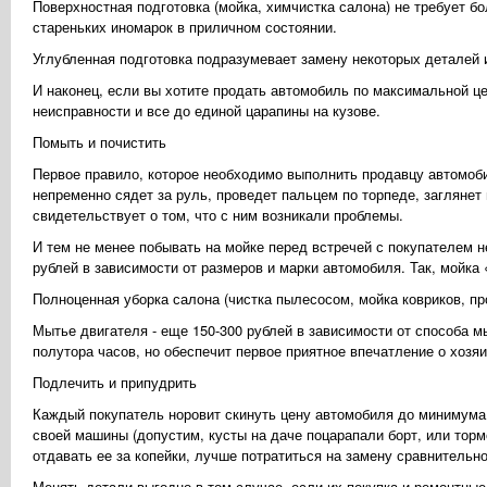
Поверхностная подготовка (мойка, химчистка салона) не требует б
стареньких иномарок в приличном состоянии.
Углубленная подготовка подразумевает замену некоторых деталей и
И наконец, если вы хотите продать автомобиль по максимальной це
неисправности и все до единой царапины на кузове.
Помыть и почистить
Первое правило, которое необходимо выполнить продавцу автомоби
непременно сядет за руль, проведет пальцем по торпеде, заглянет
свидетельствует о том, что с ним возникали проблемы.
И тем не менее побывать на мойке перед встречей с покупателем н
рублей в зависимости от размеров и марки автомобиля. Так, мойка 
Полноценная уборка салона (чистка пылесосом, мойка ковриков, про
Мытье двигателя - еще 150-300 рублей в зависимости от способа мы
полутора часов, но обеспечит первое приятное впечатление о хозя
Подлечить и припудрить
Каждый покупатель норовит скинуть цену автомобиля до минимума,
своей машины (допустим, кусты на даче поцарапали борт, или тормо
отдавать ее за копейки, лучше потратиться на замену сравнительно
Менять детали выгодно в том случае, если их покупка и ремонтные