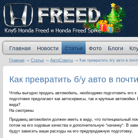
Главная
Новости
Статьи
Фото
Блоги
Кл
Главная
→
Статьи
→
АвтоСоветы
→
Как превратить б/у авто в почт
Как превратить б/у авто в почт
Чтобы выгодно продать автомобиль, необходимо подготовить его к
подготовке предлагают как автосервисы, так и крупные автомойки
вида?
На смотрины
Продавец автомобиля должен иметь в виду, что потенциальный по
потом на его ходовые качества и дополнительную "начинку". В зав
будут зависеть ваши расходы на его предпродажную подготовку.