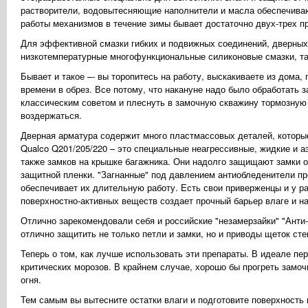
растворители, водовытесняющие наполнители и масла обеспечиваю
работы механизмов в течение зимы бывает достаточно двух-трех п
Для эффективной смазки гибких и подвижных соединений, дверных 
низкотемпературные многофункциональные силиконовые смазки, та
Бывает и такое –- вы торопитесь на работу, выскакиваете из дома, 
времени в обрез. Все потому, что накануне надо было обработать з
классическим советом и плеснуть в замочную скважину тормозную 
воздержаться.
Дверная арматура содержит много пластмассовых деталей, которые 
Qualco Q201/205/220 – это специальные неагрессивные, жидкие и 
также замков на крышке багажника. Они надолго защищают замки о
защитной пленки. "Загнанные" под давлением антиобледенители пр
обеспечивает их длительную работу. Есть свои приверженцы и у ра
поверхностно-активных веществ создает прочный барьер влаге и на
Отлично зарекомендовали себя и российские "незамерзайки" "Анти-
отлично защитить не только петли и замки, но и приводы щеток ст
Теперь о том, как лучше использовать эти препараты. В идеале пе
критических морозов. В крайнем случае, хорошо бы прогреть замоч
огня.
Тем самым вы вытесните остатки влаги и подготовите поверхност