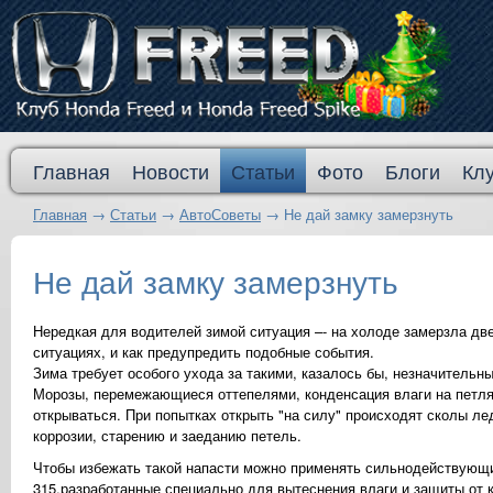
Главная
Новости
Статьи
Фото
Блоги
Кл
Главная
→
Статьи
→
АвтоСоветы
→
Не дай замку замерзнуть
Не дай замку замерзнуть
Нередкая для водителей зимой ситуация –- на холоде замерзла две
ситуациях, и как предупредить подобные события.
Зима требует особого ухода за такими, казалось бы, незначительн
Морозы, перемежающиеся оттепелями, конденсация влаги на петлях
открываться. При попытках открыть "на силу" происходят сколы ле
коррозии, старению и заеданию петель.
Чтобы избежать такой напасти можно применять сильнодействующи
315,разработанные специально для вытеснения влаги и защиты от 