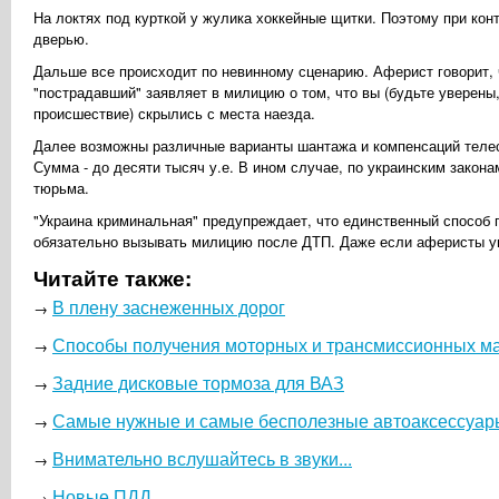
На локтях под курткой у жулика хоккейные щитки. Поэтому при кон
дверью.
Дальше все происходит по невинному сценарию. Аферист говорит, ч
"пострадавший" заявляет в милицию о том, что вы (будьте уверены
происшествие) скрылись с места наезда.
Далее возможны различные варианты шантажа и компенсаций теле
Сумма - до десяти тысяч у.е. В ином случае, по украинским закона
тюрьма.
"Украина криминальная" предупреждает, что единственный способ
обязательно вызывать милицию после ДТП. Даже если аферисты у
Читайте также:
В плену заснеженных дорог
→
Способы получения моторных и трансмиссионных м
→
Задние дисковые тормоза для ВАЗ
→
Самые нужные и самые бесполезные автоаксессуар
→
Внимательно вслушайтесь в звуки...
→
Новые ПДД
→