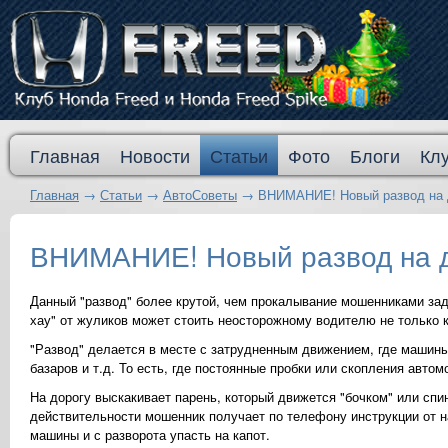
Главная
Новости
Статьи
Фото
Блоги
Кл
Главная
→
Статьи
→
АвтоСоветы
→
ВНИМАНИЕ! Новый развод на 
ВНИМАНИЕ! Новый развод на 
Данный "развод" более крутой, чем прокалывание мошенниками зад
хау" от жуликов может стоить неосторожному водителю не только 
"Развод" делается в месте с затрудненным движением, где машины 
базаров и т.д. То есть, где постоянные пробки или скопления автом
На дорогу выскакивает парень, который движется "бочком" или спи
действительности мошенник получает по телефону инструкции от на
машины и с разворота упасть на капот.