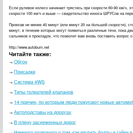
Если рулевое колесо начинает трястись при скорости 60-90 км/ч, э
скорости 100 км/ч и выше — свидетельство износа ШРУСов на пер
Проехав не менее 40 минут (или минут 20 на большой скорости), ст
минут, в течение которых могут появиться различные течи, пока д
сальников и прокладок, что позволит вам вновь поставить вопрос 
http://www.autobum.net
Читайте также:
Обгон
→
Присадки
→
Система 4WS
→
Типы толкателей клапанов
→
14 причин, по которым люди покупают новые автомо
→
Автоподставы на дорогах
→
В плену заснеженных дорог
→
Немного полезного о том, как крутить болты и гайки 
→