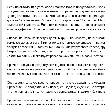
Если на автомобиле установлен фаркоп можно предположить, что е
прицепа, что является явным минусом при наличии другого вариант
цилиндрах стоит знать о том, что разница в показаниях по цилиндр
должна быть не менее 10 кг/кв. см, для дизеля — 18 кг/кв. см. М
вкладышей коленвала. Если при работающем двигателе из маслозал
кольца дефектны. Стуки при работе мотора — признаки серьезных 
Сцепление, коробка передач должны функционировать, не вызывая
тормозов должна быть 4 мм, а толщина тормозных дисков — не мен
предмет старения — тормозные шланги. Люфт рулевого колеса, гру
Покрышки должны быть одного размера, типа и рисунка. Машина с 
«соляные ванны» и эксплуатировалась зимой, что не повышает ее 
Пробная поездка перед покупкой подержанной иномарки продолжит
запрашиваемая продавцом цена за автомобиль и каковы могут быть 
дополнительные основания для того, чтобы поторговаться о сниже
Сев на водительское кресло первое что нужно сделать, это убеди
Проверьте, не продавлено ли переднее (заднее) сиденье, не потер
плотно прилегать к телу, надежно удерживаться в замке и быстро
Проверим систему тормозов. При включенном двигателе сильно наж
положении. Проседание педали означает утечку тормозной жидкости