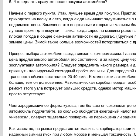
5. Что сделать сразу же после покупки автомобиля?
Начнем с первого пункта. Итак, лучшее время для покупки. Практи
приходится на весну и лето, когда люди начинают задумываться о
поднимают цены. Замечено, что спортивные и открытые машины бо
лучшее время для покупки — зима, когда спрос на машины резко па
плохая погода и общее снижение активности на дорогах. (Крупные 
зимние цены. Зимой также больше возможностей поторговаться с п
Процесс выбора автомобиля всегда связан с компромиссом. Главное
цена предлагаемого автомобиля его состоянию, и за какую цену че
эксплуатация автомобиля? Следует определить какого размера и д
прикинуть планируемый ежегодный пробег машины. Для городской 
транспорта обычно составляет 20-40 км/ч. В маленьком автомобиле
больше, тем он долговечнее. Автоматическая коробка передач особ
ремонт этого узла потребует больших средств, однако мотор маши
просто отсутствует.
Чем аэродинамичнее форма кузова, тем больше он сэкономит денег
автомобиль подсчитайте, во сколько обойдется ежегодный налог н
универсал, следует тщательно проверить не перекошена ли задняя 
Как известно, на рынке предлагаются машины с карбюраторными 
надежный зимний пуск при любом морозе и меньшая токсичность. С