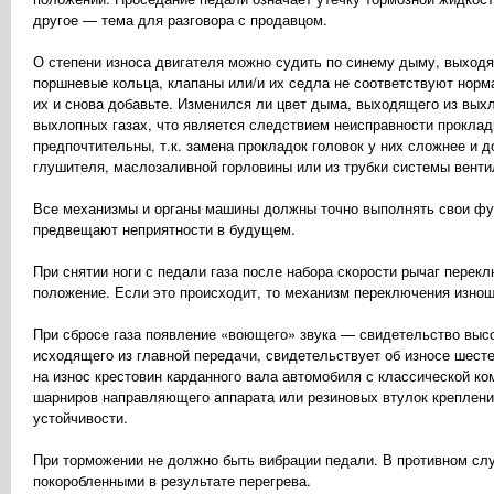
другое — тема для разговора с продавцом.
О степени износа двигателя можно судить по синему дыму, выходя
поршневые кольца, клапаны или/и их седла не соответствуют норм
их и снова добавьте. Изменился ли цвет дыма, выходящего из вых
выхлопных газах, что является следствием неисправности прокладк
предпочтительны, т.к. замена прокладок головок у них сложнее и
глушителя, маслозаливной горловины или из трубки системы венти
Все механизмы и органы машины должны точно выполнять свои фун
предвещают неприятности в будущем.
При снятии ноги с педали газа после набора скорости рычаг пере
положение. Если это происходит, то механизм переключения изноше
При сбросе газа появление «воющего» звука — свидетельство высо
исходящего из главной передачи, свидетельствует об износе шест
на износ крестовин карданного вала автомобиля с классической к
шарниров направляющего аппарата или резиновых втулок креплений
устойчивости.
При торможении не должно быть вибрации педали. В противном слу
покоробленными в результате перегрева.