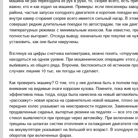
машина не раз переходила из рук в руки, то, скорее всего, есть п
важно, кто и как ездил на машине. Примеры: если пенсионеры заво
района, частые запуски холодного двигателя и короткие поездки м
внутри камер сгорания скорее всего имеется сильный нагар. В это
совершал редкие длительные поездки по автострадам, так как дви
температурных режимах с минимальным износом. Как известно, при 
полностью выгорает. Отсюда вывод: изначально при покупке не ну
установить, как они были накручены.
Взглянув на цифры счетчика километража, можно понять «откручив
находиться на одном уровне. При мошеннических операциях этого 
выбиваясь из общего ряда. Впрочем, беспокоиться об истинном про
случаях лишние 10 тыс. км погоды не сделают.
Как проверить машину? О том, что у нее должна быть в полном пор
внимание на видимые очаги коррозии кузова. Помните, пока жив ку
эффективна лишь тогда, когда была нанесена на новый автомобиль
«расскажут» новая краска на сравнительно новой машине, плохо з
передних колес указывает на неисправности подвески. Замененные
продавленные сиденья, вытертые резинки на педалях — все это с
стекол выявляются при проезде через автомойку. При включении о
трещины на шлангах систем отопления и охлаждения двигателя гов
на аккумуляторе указывают на большой его возраст. В холодную п
оборотов при включенных фарах.