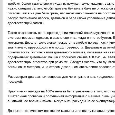
требуют более тщательного ухода и, покупая такую машину, важно 
нужно следить за тем, чтобы уровень бензина в баке не опускался 
отстоявшаяся на дне бака грязь, что негативно скажется на состоя
ресурс топливного насоса, датчиков и реле блока управления двига
дорогостоящей замены.
Также важно знать все о прохождении машиной техобслуживания в 
системы весьма недешев, и важно оценить, когда он потребуется.
моторами. Дизель также легко пускается в любую погоду, как и ин
значительно превосходит его по долговечности. Дизельные автом
приемистость. Учтите: капля дизельного топлива, попавшая на све
подержанных дизельных машин с пробегом свыше 150 тыс. км явля
дорогостоящих агрегатов при ремонте. Следует учесть, что пункт
бензиновых моторов, и на старом дизельном автомобиле опаснее о
Рассмотрим два важных вопроса: для чего нужно знать «родослов
поездкой.
Практически никогда на 100% нельзя быть уверенным в том, что под
Тщательная проверка и полученная информация о машине лишь уме
в ближайшее время и каковы могут быть расходы на ее эксплуатац
Данные о техническом состоянии машины и ее обслуживании лучше 