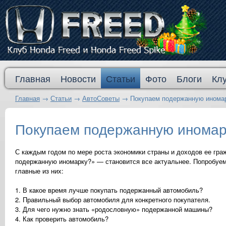
Главная
Новости
Статьи
Фото
Блоги
Кл
Главная
→
Статьи
→
АвтоСоветы
→
Покупаем подержанную инома
Покупаем подержанную иномар
С каждым годом по мере роста экономики страны и доходов ее гра
подержанную иномарку?» — становится все актуальнее. Попробуем
главные из них:
1. В какое время лучше покупать подержанный автомобиль?
2. Правильный выбор автомобиля для конкретного покупателя.
3. Для чего нужно знать «родословную» подержанной машины?
4. Как проверить автомобиль?