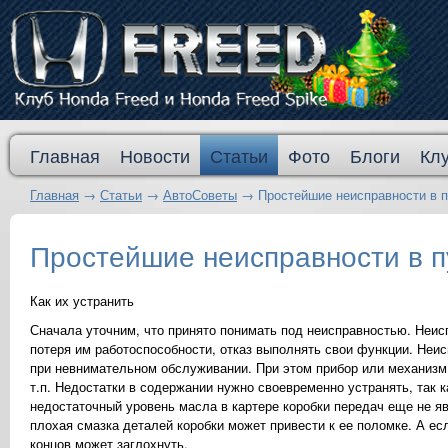
Главная
Новости
Статьи
Фото
Блоги
Кл
Главная
→
Статьи
→
АвтоСоветы
→
Простейшие неисправности в п
Простейшие неисправности в пу
Как их устранить
Сначала уточним, что принято понимать под неисправностью. Неиспр
потеря им работоспособности, отказ выполнять свои функции. Неис
при невнимательном обслуживании. При этом прибор или механизм р
т.п. Недостатки в содержании нужно своевременно устранять, так к
недостаточный уровень масла в картере коробки передач еще не я
плохая смазка деталей коробки может привести к ее поломке. А ес
концов может заглохнуть.