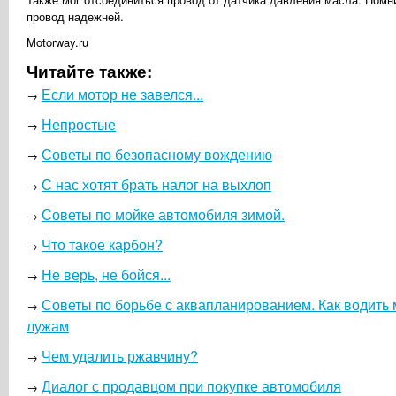
провод надежней.
Motorway.ru
Читайте также:
Если мотор не завелся...
→
Непростые
→
Советы по безопасному вождению
→
С нас хотят брать налог на выхлоп
→
Советы по мойке автомобиля зимой.
→
Что такое карбон?
→
Не верь, не бойся...
→
Советы по борьбе с аквапланированием. Как водить
→
лужам
Чем удалить ржавчину?
→
Диалог с продавцом при покупке автомобиля
→