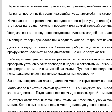
Перечислим основные неисправности, их признаки, наиболее вероя
Появился постоянный, увеличивающийся увод автомобиля в сторо
Неисправность - прокол шины переднего левого (при уводе влево) ко
это наезд на гвоздь, камень, проволоку или другой твердый режу
Увод машины в сторону сопровождается вилянием задней части авт
Очевидно, теперь проколота шина заднего колеса. Устраняем неисп
Двигатель вдруг остановился. Световые приборы, звуковой сигнал
прокручивает коленчатый вал двигателя - но он не запускается.
Либо нарушена цепь низкого напряжения системы зажигания (из-за 
проверить установку этих проводов и надежно закрепить их, либо 
распределителем или с катушкой зажигания. Тут также провода не
неполадка возникает при тряске машины на неровностях.
Зажглась контрольная лампа давления масла и горит ярким светом 
Мало масла в системе смазки двигателя. Вы обнаружите течь мас
картера "движка". Тогда заверните пробку до отказа, долейте масл
На старых отечественных машинах, таких как "Москвич", утечка мо
масла. Кольцо нужно заменить, а масло долить до уровня нормы.
Также мог отсоединиться провод от датчика давления масла. Помни