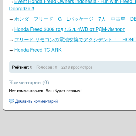
Event Honda Freed Owners Indonesia - Fun with Freed.
→
Doorprize 3
ホンダ フリード G Lパッケージ 7人 中古車 DBA
→
Honda Freed 2008 год 1.5 л. 4WD от РДМ-Импорт
→
フリード リモコンの電池交換でアクシデント！ HONDA F
→
Honda Freed TC ARK
→
Рейтинг:
0
Голосов:
0
2218 просмотров
Комментарии (
0
)
Нет комментариев. Ваш будет первым!
Добавить комментарий