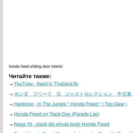
honda freed sliding door interior
Читайте также:
YouTube - freed in Thailand.flv
→
ホンダ フリード G ジャストセレクション 中古車 D
→
Hardcore - In The Jungle " Honda Freed " ( Top Gear )
→
Honda Freed on Track Day (Parade Lap)
→
Naga 76 - plasti dip whole body Honda Freed
→