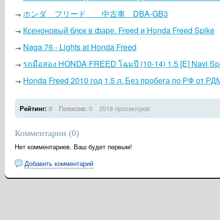
ホンダ フリード 中古車 DBA-GB3
→
Ксеноновый блок в фаре. Freed и Honda Freed Spike
→
Naga 76 - Lights at Honda Freed
→
รถมือสอง HONDA FREED โฉมปี (10-14) 1.5 [E] Navi Sp
→
Honda Freed 2010 год 1.5 л. Без пробега по РФ от Р
→
Рейтинг:
0
Голосов:
0
2018 просмотров
Комментарии (
0
)
Нет комментариев. Ваш будет первым!
Добавить комментарий