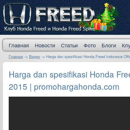
Главная
Новости
Статьи
Фото
Блоги
Кл
Главная
→
Видео
→
Harga dan spesifikasi Honda Freed Indonesia Off
Harga dan spesifikasi Honda Fre
2015 | promohargahonda.com