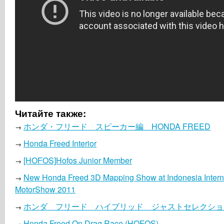
Читайте также:
ホンダ・フリード スピーカー編 HONDA FREED
→
Honda Freed Interior
→
[HOFOS]Hofos Junior Member
→
New Honda Freed 3D Mapping Show at Indonesia Intern
→
MotorShow 2011
ホンダ フリード ハイブリッド ジャストセレクショ
→
Honda Freed On Drag Race (HOFOS)
→