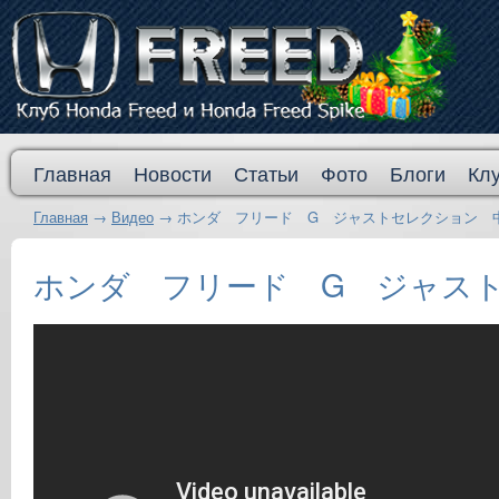
Главная
Новости
Статьи
Фото
Блоги
Кл
Главная
→
Видео
→
ホンダ フリード G ジャストセレクション 
ホンダ フリード G ジャス