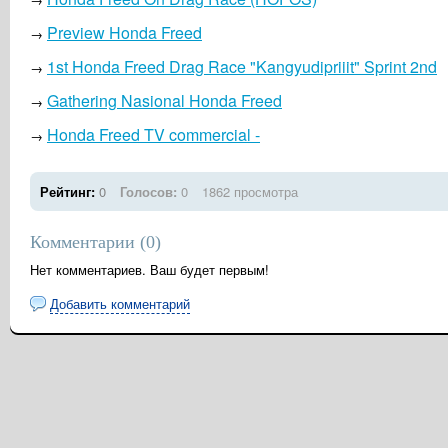
Preview Honda Freed
→
1st Honda Freed Drag Race "Kangyudipriiit" Sprint 2nd
→
Gathering Nasional Honda Freed
→
Honda Freed TV commercial -
→
Рейтинг:
0
Голосов:
0
1862 просмотра
Комментарии (
0
)
Нет комментариев. Ваш будет первым!
Добавить комментарий