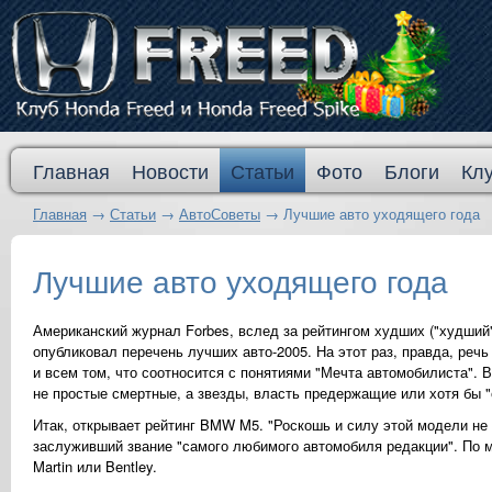
Главная
Новости
Статьи
Фото
Блоги
Кл
Главная
→
Статьи
→
АвтоСоветы
→
Лучшие авто уходящего года
Лучшие авто уходящего года
Американский журнал Forbes, вслед за рейтингом худших ("худший
опубликовал перечень лучших авто-2005. На этот раз, правда, речь
и всем том, что соотносится с понятиями "Мечта автомобилиста". 
не простые смертные, а звезды, власть предержащие или хотя бы
Итак, открывает рейтинг BMW M5. "Роскошь и силу этой модели не 
заслуживший звание "самого любимого автомобиля редакции". По м
Martin или Bentley.