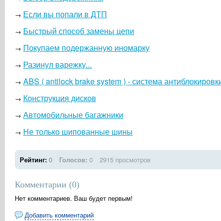
Если вы попали в ДТП
→
Быстрый способ замены цепи
→
Покупаем подержанную иномарку
→
Разинул варежку...
→
ABS ( antilock brake system ) - система антиблокиров
→
Конструкция дисков
→
Автомобильные багажники
→
Не только шипованные шины
→
Рейтинг:
0
Голосов:
0
2915 просмотров
Комментарии (
0
)
Нет комментариев. Ваш будет первым!
Добавить комментарий