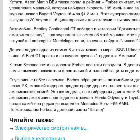
Кстати, Aston Martin DB9 также попал в рейтинг – Forbes считает, ч
управления машиной, которая набирает скорость 195 миль в час з
журнал назвал Bugatti Veyron 16.4 за $1.2 млн. Этот суперкар ожид
выпущено 20 Veyron с 16-цилиндровыми двигателями в тысячу лош
Автомобиль Bentley Continental GT победил в категории "Дотянутьс
смотрится всюду", - так журнал отзывается об этой машине, стоящ
покупайте Lamborghini Murcielago, если, конечно, найдете "лишние"
Далее следует одна из самых быстрых машин в мире - SSC Ultimate
в час. А Ford GT просто и со вкусом признан "гордостью Америки".
К теме безопасности на дорогах Forbes все-таки вернулся. В деся
самые высокие показатели фронтальной и тыловой защиты водител
Спускаясь с небес на землю, Forbes обращается к автомобилям д
Lexus RX, ставший лидером продаж среди дорогих, но все-таки дос
американских семей. Эта же модель, но с гибридным двигателем 
американцами минивэнов издание отмечает Honda Odyssey и Toyota
среди хэтчбеков редакция выделяет Mercedes-Benz E55 AMG.
По материалам Forbes и деловой газеты "Взгляд"
Читайте также:
Электричество смотрит нам в...
→
Выбор внедорожника
→